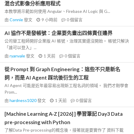
混合式影像分析應用程式
本教學將示範如何使用 Angular、Firebase AI Logic 與 G...
由
Connie
發文
9 小時前
0
個留言
AI 協作不是發帳號：企業要先畫出四條責任邊界
公司替工程師開好企業版 AI 帳號，治理其實還沒開始。 帳號只解決
「誰可以登入」...
由
ryanvale
發文
1 天前
0
個留言
從 Prompt 到 Graph Engineering：這些不只是新名
詞，而是 AI Agent 踩坑後衍生的工程
AI Agent 可能是近年最容易出現新工程名詞的領域。 我們才剛學會
Prom...
由
hardness1020
發文
1 天前
0
個留言
[Machine Learning A-Z [2026] ] 學習筆記 Day3 Data
pre-processing with Python
了解Data Pre-processing的概念後，接著就是要實作了 資料下載