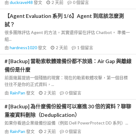
由
duckravel48
發文
2 天前
0
個留言
【Agent Evaluation 系列 1/6】Agent 到底該怎麼測
試？
很多團隊評估 Agent 的方法，其實還停留在評估 Chatbot。 準備一
組...
由
hardness1020
發文
2 天前
1
個留言
# [Backup] 當勒索軟體連備份都不放過：Air Gap 與離線
備份是什麼
前面幾篇提過一個殘酷的現實：現在的勒索軟體攻擊，第一個目標
往往不是你的正式資料，...
由
RainPan
發文
2 天前
0
個留言
# [Backup] 為什麼備份設備可以塞進 30 倍的資料？聊聊
重複資料刪除（Deduplication）
如果你看過企業級備份設備（例如 Dell PowerProtect DD 系列）...
由
RainPan
發文
2 天前
0
個留言