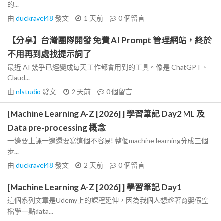
的...
由
duckravel48
發文
1 天前
0
個留言
【分享】台灣團隊開發 免費 AI Prompt 管理網站，終於
不用再到處找提示詞了
最近 AI 幾乎已經變成每天工作都會用到的工具。像是 ChatGPT、
Claud...
由
nlstudio
發文
2 天前
0
個留言
[Machine Learning A-Z [2026] ] 學習筆記 Day2 ML 及
Data pre-processing 概念
一邊要上課一邊還要寫這個不容易! 整個machine learning分成三個
步...
由
duckravel48
發文
2 天前
0
個留言
[Machine Learning A-Z [2026] ] 學習筆記 Day1
這個系列文章是Udemy上的課程延伸，因為我個人想趁著育嬰假空
檔學一點data...