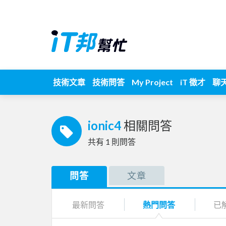
技術文章
技術問答
My Project
iT 徵才
聊
ionic4
相關問答
共有
1
則問答
問答
文章
最新問答
熱門問答
已