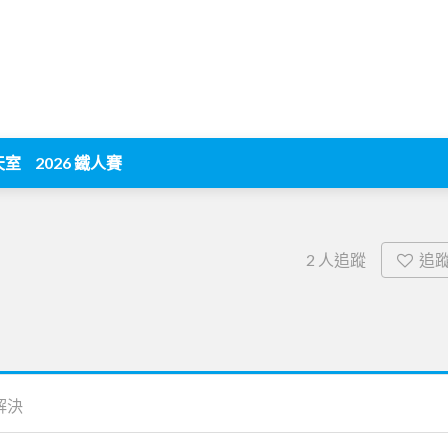
天室
2026 鐵人賽
追
2
人追蹤
解決