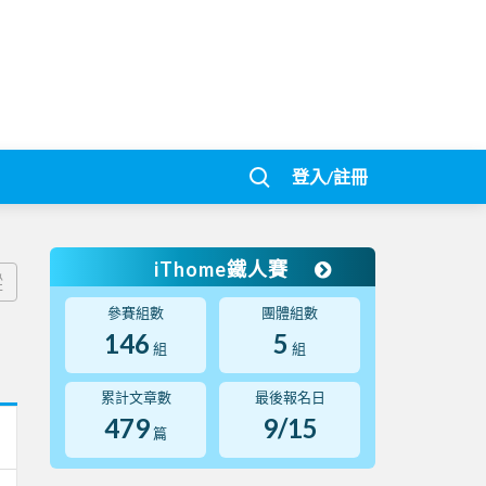
登入/註冊
iThome鐵人賽
蹤
參賽組數
團體組數
146
5
組
組
累計文章數
最後報名日
479
9/15
篇