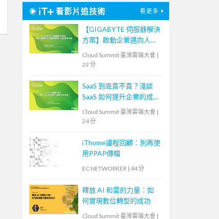
看影片追技術
看更多
【GIGABYTE 伺服器解決
方案】啟動企業邁向人工
智慧應用的一站式解決方
Cloud Summit 臺灣雲端大會
|
案
22 分
SaaS 到底貴不貴？淺談
SaaS 如何提升企業的成本
效益
Cloud Summit 臺灣雲端大會
|
24 分
iThome議程回顧：別再使
用PPAP傳檔
EC NETWORKER
|
44 分
釋放 AI 和雲的力量：如
何實現數位轉型的成功
Cloud Summit 臺灣雲端大會
|