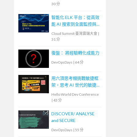
30 分
智能化 ELK 平台：從高效
能 AI 搜索到全面監控與
安全防護
Cloud Summit 臺灣雲端大會
|
31 分
復盤： 將經驗轉化成能力
DevOpsDays
|
64 分
用六頂思考帽挑戰敏捷框
架，思考 AI 世代的敏捷
未來
Hello World Dev Conference
|
43 分
DISCOVER/ ANALYSE
and SECURE
DevOpsDays
|
55 分