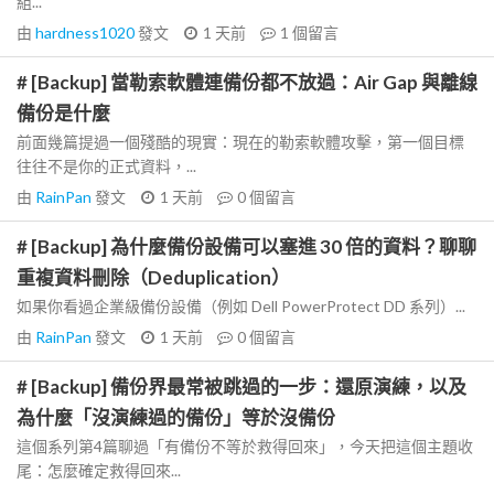
組...
由
hardness1020
發文
1 天前
1
個留言
# [Backup] 當勒索軟體連備份都不放過：Air Gap 與離線
備份是什麼
前面幾篇提過一個殘酷的現實：現在的勒索軟體攻擊，第一個目標
往往不是你的正式資料，...
由
RainPan
發文
1 天前
0
個留言
# [Backup] 為什麼備份設備可以塞進 30 倍的資料？聊聊
重複資料刪除（Deduplication）
如果你看過企業級備份設備（例如 Dell PowerProtect DD 系列）...
由
RainPan
發文
1 天前
0
個留言
# [Backup] 備份界最常被跳過的一步：還原演練，以及
為什麼「沒演練過的備份」等於沒備份
這個系列第4篇聊過「有備份不等於救得回來」，今天把這個主題收
尾：怎麼確定救得回來...