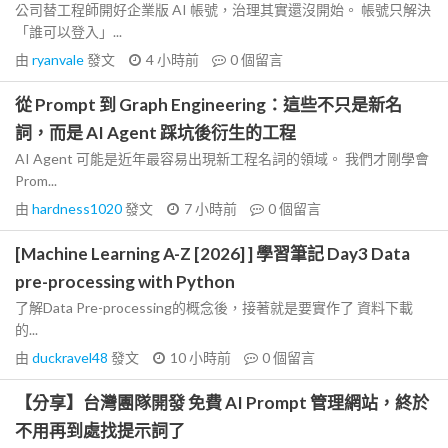
公司替工程師開好企業版 AI 帳號，治理其實還沒開始。 帳號只解決
「誰可以登入」...
由
ryanvale
發文
4 小時前
0
個留言
從 Prompt 到 Graph Engineering：這些不只是新名
詞，而是 AI Agent 踩坑後衍生的工程
AI Agent 可能是近年最容易出現新工程名詞的領域。 我們才剛學會
Prom...
由
hardness1020
發文
7 小時前
0
個留言
[Machine Learning A-Z [2026] ] 學習筆記 Day3 Data
pre-processing with Python
了解Data Pre-processing的概念後，接著就是要實作了 資料下載
的...
由
duckravel48
發文
10 小時前
0
個留言
【分享】台灣團隊開發 免費 AI Prompt 管理網站，終於
不用再到處找提示詞了