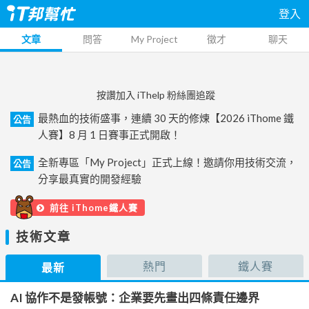
登入
文章
問答
My Project
徵才
聊天
按讚加入 iThelp 粉絲團追蹤
最熱血的技術盛事，連續 30 天的修煉【2026 iThome 鐵
公告
人賽】8 月 1 日賽事正式開啟！
全新專區「My Project」正式上線！邀請你用技術交流，
公告
分享最真實的開發經驗
前往 iThome鐵人賽
技術文章
熱門
鐵人賽
最新
AI 協作不是發帳號：企業要先畫出四條責任邊界