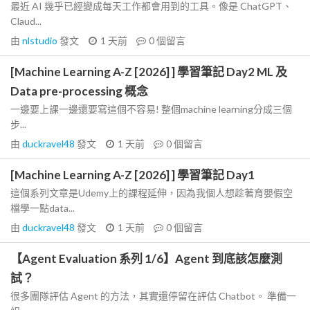
最近 AI 幾乎已經變成每天工作都會用到的工具。像是 ChatGPT、
Claud...
由
nlstudio
發文
1 天前
0
個留言
[Machine Learning A-Z [2026] ] 學習筆記 Day2 ML 及
Data pre-processing 概念
一邊要上課一邊還要寫這個不容易! 整個machine learning分成三個
步...
由
duckravel48
發文
1 天前
0
個留言
[Machine Learning A-Z [2026] ] 學習筆記 Day1
這個系列文章是Udemy上的課程延伸，因為我個人想趁著育嬰假空
檔學一點data...
由
duckravel48
發文
1 天前
0
個留言
【Agent Evaluation 系列 1/6】Agent 到底該怎麼測
試？
很多團隊評估 Agent 的方法，其實還停留在評估 Chatbot。 準備一