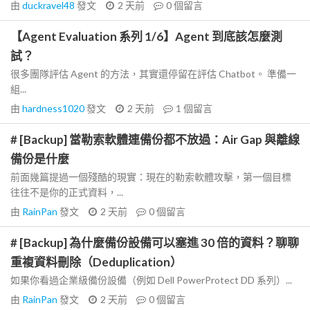
由
duckravel48
發文
2 天前
0
個留言
【Agent Evaluation 系列 1/6】Agent 到底該怎麼測
試？
很多團隊評估 Agent 的方法，其實還停留在評估 Chatbot。 準備一
組...
由
hardness1020
發文
2 天前
1
個留言
# [Backup] 當勒索軟體連備份都不放過：Air Gap 與離線
備份是什麼
前面幾篇提過一個殘酷的現實：現在的勒索軟體攻擊，第一個目標
往往不是你的正式資料，...
由
RainPan
發文
2 天前
0
個留言
# [Backup] 為什麼備份設備可以塞進 30 倍的資料？聊聊
重複資料刪除（Deduplication）
如果你看過企業級備份設備（例如 Dell PowerProtect DD 系列）...
由
RainPan
發文
2 天前
0
個留言