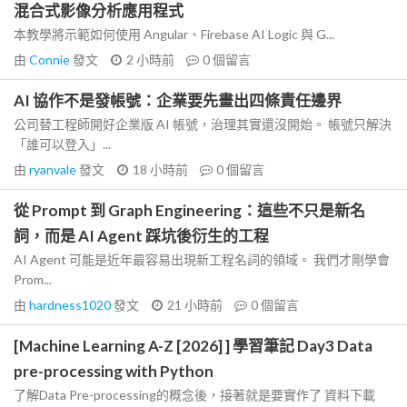
混合式影像分析應用程式
本教學將示範如何使用 Angular、Firebase AI Logic 與 G...
由
Connie
發文
2 小時前
0
個留言
AI 協作不是發帳號：企業要先畫出四條責任邊界
公司替工程師開好企業版 AI 帳號，治理其實還沒開始。 帳號只解決
「誰可以登入」...
由
ryanvale
發文
18 小時前
0
個留言
從 Prompt 到 Graph Engineering：這些不只是新名
詞，而是 AI Agent 踩坑後衍生的工程
AI Agent 可能是近年最容易出現新工程名詞的領域。 我們才剛學會
Prom...
由
hardness1020
發文
21 小時前
0
個留言
[Machine Learning A-Z [2026] ] 學習筆記 Day3 Data
pre-processing with Python
了解Data Pre-processing的概念後，接著就是要實作了 資料下載