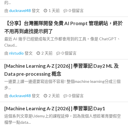
的...
由
duckravel48
發文
1 天前
0
個留言
【分享】台灣團隊開發 免費 AI Prompt 管理網站，終於
不用再到處找提示詞了
最近 AI 幾乎已經變成每天工作都會用到的工具。像是 ChatGPT、
Claud...
由
nlstudio
發文
2 天前
0
個留言
[Machine Learning A-Z [2026] ] 學習筆記 Day2 ML 及
Data pre-processing 概念
一邊要上課一邊還要寫這個不容易! 整個machine learning分成三個
步...
由
duckravel48
發文
2 天前
0
個留言
[Machine Learning A-Z [2026] ] 學習筆記 Day1
這個系列文章是Udemy上的課程延伸，因為我個人想趁著育嬰假空
檔學一點data...