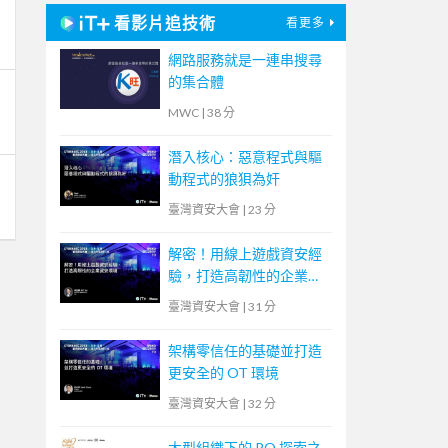
看影片追技術
看更多
網路服務就是一連串搜尋
的集合體
MWC
|
38 分
潛入核心：惡意程式與驅
動程式的狼狽為奸
臺灣資安大會
|
23 分
解密！用線上遊戲資安經
驗，打造高韌性的企業資
安環境
臺灣資安大會
|
31 分
架構零信任的基礎並打造
更安全的 OT 環境
臺灣資安大會
|
32 分
大型組織下的 PO 探索之