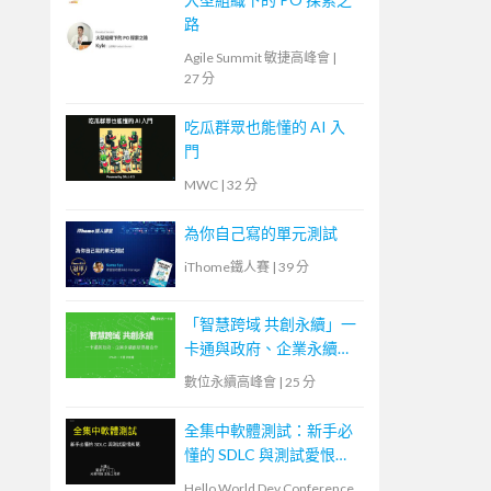
路
Agile Summit 敏捷高峰會
|
27 分
吃瓜群眾也能懂的 AI 入
門
MWC
|
32 分
為你自己寫的單元測試
iThome鐵人賽
|
39 分
「智慧跨域 共創永續」一
卡通與政府、企業永續創
新思維合作
數位永續高峰會
|
25 分
全集中軟體測試：新手必
懂的 SDLC 與測試愛恨糾
葛
Hello World Dev Conference