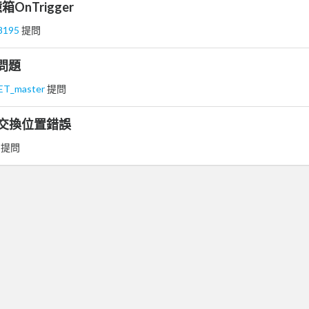
nTrigger
98195
提問
用問題
_ET_master
提問
 重疊交換位置錯誤
 提問