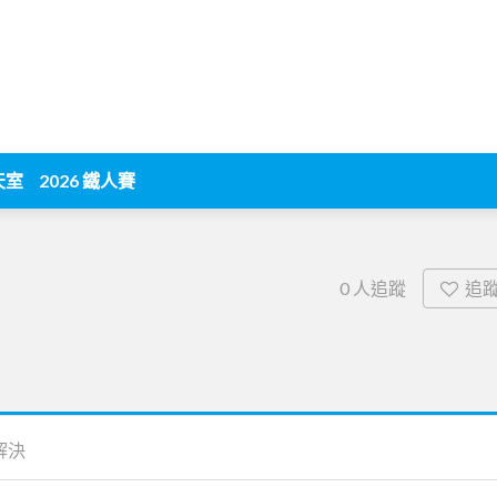
天室
2026 鐵人賽
追
0
人追蹤
解決