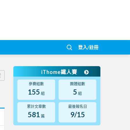
登入/註冊
iThome鐵人賽
蹤
參賽組數
團體組數
155
5
組
組
累計文章數
最後報名日
581
9/15
篇