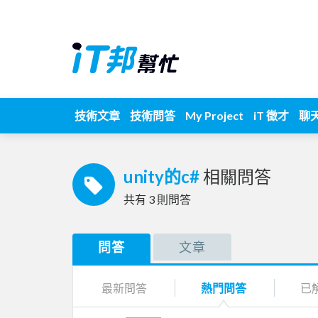
技術文章
技術問答
My Project
iT 徵才
聊
unity的c#
相關問答
共有
3
則問答
問答
文章
最新問答
熱門問答
已