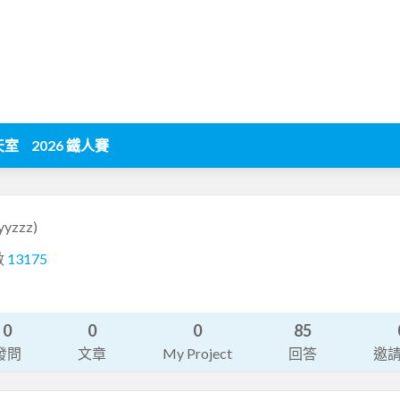
天室
2026 鐵人賽
yyzzz)
數
13175
0
0
0
85
發問
文章
My Project
回答
邀