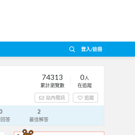
登入/註冊
74313
0
人
累計瀏覽數
在追蹤
站內簡訊
追蹤
0
2
請回答
最佳解答