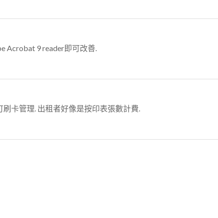
e Acrobat 9 reader即可改善.
 可刷卡管理. 出租者好像是按印表張數計費.