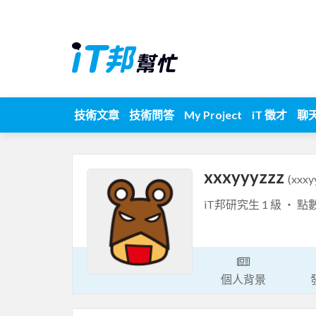
技術文章
技術問答
My Project
iT 徵才
聊
xxxyyyzzz
(xxxy
iT邦研究生 1 級 ‧ 點
個人背景