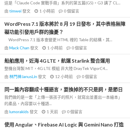
這是「Claude Code 實戰手冊」系列的第五篇(G5)。G3 講了 CL...
由
timwei
發文
1 小時前
0
個留言
WordPress 7.1 版本將於 8 月 19 日發布，其中表格無障
礙功能引發用戶群的擔憂？
WordPress 7.1 版本會變更 HTML 裡的 Table 的結構，其...
由
Mack Chan
發文
1 小時前
0
個留言
船舶應用，近海 4G LTE，航運 Starlink 整合運用
整機台灣製 MIT，4G LTE 模組 非大陸 DrayTek VigorC4...
由
林門神JanusLin
發文
12 小時前
0
個留言
同一篇內容翻成十種語言，要換掉的不只是詞，是節日
我們做的是一套「上傳一張孩子的照片，就寫出並畫出一本繪本」
的產品，內容要以十種語...
由
lumorakids
發文
1 天前
0
個留言
使用 Angular、Firebase AI Logic 與 Gemini Nano 打造