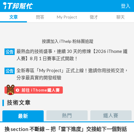
登入
文章
問答
My Project
徵才
聊天
按讚加入 iThelp 粉絲團追蹤
最熱血的技術盛事，連續 30 天的修煉【2026 iThome 鐵
公告
人賽】8 月 1 日賽事正式開啟！
全新專區「My Project」正式上線！邀請你用技術交流，
公告
分享最真實的開發經驗
前往 iThome鐵人賽
技術文章
熱門
鐵人賽
最新
換 section 不斷線 — 把「當下進度」交接給下一個對話