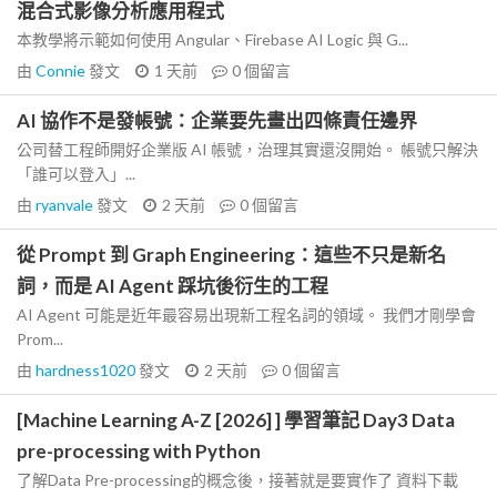
混合式影像分析應用程式
本教學將示範如何使用 Angular、Firebase AI Logic 與 G...
由
Connie
發文
1 天前
0
個留言
AI 協作不是發帳號：企業要先畫出四條責任邊界
公司替工程師開好企業版 AI 帳號，治理其實還沒開始。 帳號只解決
「誰可以登入」...
由
ryanvale
發文
2 天前
0
個留言
從 Prompt 到 Graph Engineering：這些不只是新名
詞，而是 AI Agent 踩坑後衍生的工程
AI Agent 可能是近年最容易出現新工程名詞的領域。 我們才剛學會
Prom...
由
hardness1020
發文
2 天前
0
個留言
[Machine Learning A-Z [2026] ] 學習筆記 Day3 Data
pre-processing with Python
了解Data Pre-processing的概念後，接著就是要實作了 資料下載