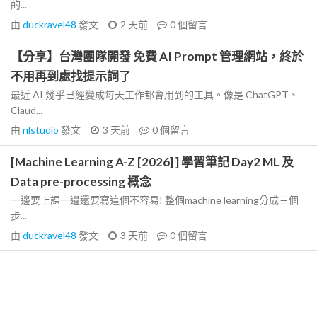
的...
由
duckravel48
發文
2 天前
0
個留言
【分享】台灣團隊開發 免費 AI Prompt 管理網站，終於
不用再到處找提示詞了
最近 AI 幾乎已經變成每天工作都會用到的工具。像是 ChatGPT、
Claud...
由
nlstudio
發文
3 天前
0
個留言
[Machine Learning A-Z [2026] ] 學習筆記 Day2 ML 及
Data pre-processing 概念
一邊要上課一邊還要寫這個不容易! 整個machine learning分成三個
步...
由
duckravel48
發文
3 天前
0
個留言