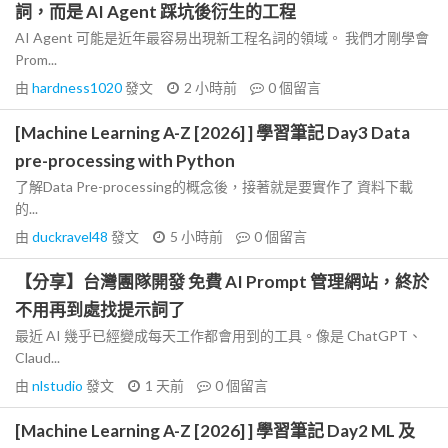
詞，而是 AI Agent 踩坑後衍生的工程
AI Agent 可能是近年最容易出現新工程名詞的領域。 我們才剛學會
Prom...
由
hardness1020
發文
2 小時前
0
個留言
[Machine Learning A-Z [2026] ] 學習筆記 Day3 Data
pre-processing with Python
了解Data Pre-processing的概念後，接著就是要實作了 資料下載
的...
由
duckravel48
發文
5 小時前
0
個留言
【分享】台灣團隊開發 免費 AI Prompt 管理網站，終於
不用再到處找提示詞了
最近 AI 幾乎已經變成每天工作都會用到的工具。像是 ChatGPT、
Claud...
由
nlstudio
發文
1 天前
0
個留言
[Machine Learning A-Z [2026] ] 學習筆記 Day2 ML 及