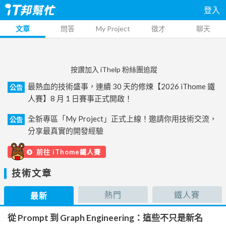
登入
文章
問答
My Project
徵才
聊天
按讚加入 iThelp 粉絲團追蹤
最熱血的技術盛事，連續 30 天的修煉【2026 iThome 鐵
公告
人賽】8 月 1 日賽事正式開啟！
全新專區「My Project」正式上線！邀請你用技術交流，
公告
分享最真實的開發經驗
前往 iThome鐵人賽
技術文章
熱門
鐵人賽
最新
從 Prompt 到 Graph Engineering：這些不只是新名