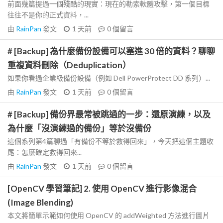
前面幾篇提過一個殘酷的現實：現在的勒索軟體攻擊，第一個目標
往往不是你的正式資料，...
由
RainPan
發文
1 天前
0
個留言
# [Backup] 為什麼備份設備可以塞進 30 倍的資料？聊聊
重複資料刪除（Deduplication）
如果你看過企業級備份設備（例如 Dell PowerProtect DD 系列）...
由
RainPan
發文
1 天前
0
個留言
# [Backup] 備份界最常被跳過的一步：還原演練，以及
為什麼「沒演練過的備份」等於沒備份
這個系列第4篇聊過「有備份不等於救得回來」，今天把這個主題收
尾：怎麼確定救得回來...
由
RainPan
發文
1 天前
0
個留言
[OpenCV 學習筆記] 2. 使用 OpenCV 進行影像混合
(Image Blending)
本文將簡單示範如何使用 OpenCV 的 addWeighted 方法進行圖片