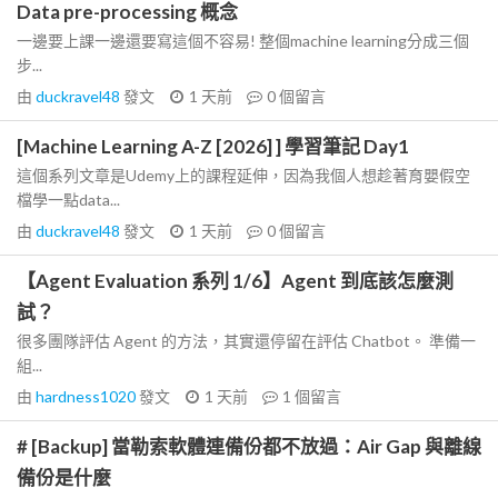
Data pre-processing 概念
一邊要上課一邊還要寫這個不容易! 整個machine learning分成三個
步...
由
duckravel48
發文
1 天前
0
個留言
[Machine Learning A-Z [2026] ] 學習筆記 Day1
這個系列文章是Udemy上的課程延伸，因為我個人想趁著育嬰假空
檔學一點data...
由
duckravel48
發文
1 天前
0
個留言
【Agent Evaluation 系列 1/6】Agent 到底該怎麼測
試？
很多團隊評估 Agent 的方法，其實還停留在評估 Chatbot。 準備一
組...
由
hardness1020
發文
1 天前
1
個留言
# [Backup] 當勒索軟體連備份都不放過：Air Gap 與離線
備份是什麼