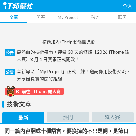
登入
文章
問答
My Project
徵才
聊天
按讚加入 iThelp 粉絲團追蹤
最熱血的技術盛事，連續 30 天的修煉【2026 iThome 鐵
公告
人賽】8 月 1 日賽事正式開啟！
全新專區「My Project」正式上線！邀請你用技術交流，
公告
分享最真實的開發經驗
前往 iThome鐵人賽
技術文章
熱門
鐵人賽
最新
同一篇內容翻成十種語言，要換掉的不只是詞，是節日