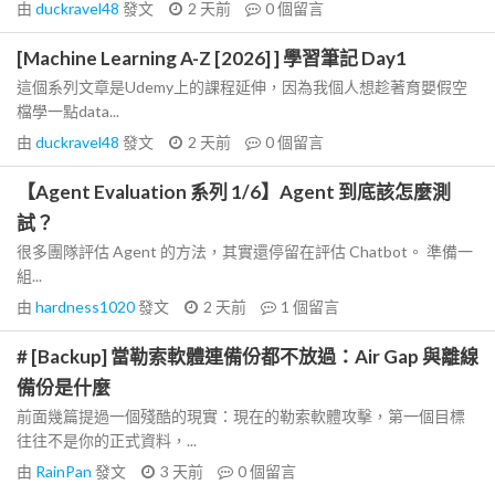
由
duckravel48
發文
2 天前
0
個留言
[Machine Learning A-Z [2026] ] 學習筆記 Day1
這個系列文章是Udemy上的課程延伸，因為我個人想趁著育嬰假空
檔學一點data...
由
duckravel48
發文
2 天前
0
個留言
【Agent Evaluation 系列 1/6】Agent 到底該怎麼測
試？
很多團隊評估 Agent 的方法，其實還停留在評估 Chatbot。 準備一
組...
由
hardness1020
發文
2 天前
1
個留言
# [Backup] 當勒索軟體連備份都不放過：Air Gap 與離線
備份是什麼
前面幾篇提過一個殘酷的現實：現在的勒索軟體攻擊，第一個目標
往往不是你的正式資料，...
由
RainPan
發文
3 天前
0
個留言