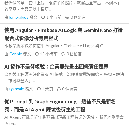
我們做的是一套「上傳一張孩子的照片，就寫出並畫出一本繪本」
的產品，內容要以十種語...
由
lumorakids
發文
1 小時前
0
個留言
使用 Angular、Firebase AI Logic 與 Gemini Nano 打造
混合式影像分析應用程式
本教學將示範如何使用 Angular、Firebase AI Logic 與 G...
由
Connie
發文
15 小時前
0
個留言
AI 協作不是發帳號：企業要先畫出四條責任邊界
公司替工程師開好企業版 AI 帳號，治理其實還沒開始。 帳號只解決
「誰可以登入」...
由
ryanvale
發文
1 天前
0
個留言
從 Prompt 到 Graph Engineering：這些不只是新名
詞，而是 AI Agent 踩坑後衍生的工程
AI Agent 可能是近年最容易出現新工程名詞的領域。 我們才剛學會
Prom...