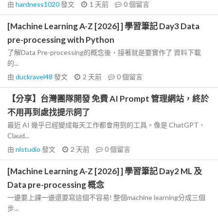
由
hardness1020
發文
1 天前
0
個留言
[Machine Learning A-Z [2026] ] 學習筆記 Day3 Data
pre-processing with Python
了解Data Pre-processing的概念後，接著就是要實作了 資料下載
的...
由
duckravel48
發文
2 天前
0
個留言
【分享】台灣團隊開發 免費 AI Prompt 管理網站，終於
不用再到處找提示詞了
最近 AI 幾乎已經變成每天工作都會用到的工具。像是 ChatGPT、
Claud...
由
nlstudio
發文
2 天前
0
個留言
[Machine Learning A-Z [2026] ] 學習筆記 Day2 ML 及
Data pre-processing 概念
一邊要上課一邊還要寫這個不容易! 整個machine learning分成三個
步...