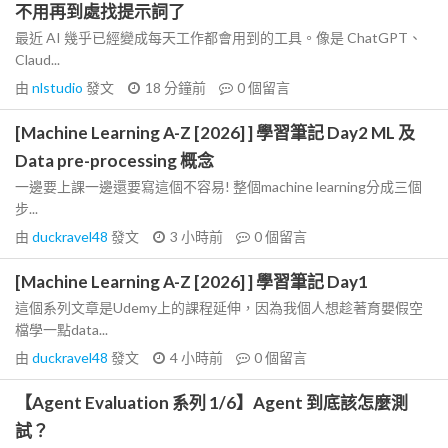
不用再到處找提示詞了
最近 AI 幾乎已經變成每天工作都會用到的工具。像是 ChatGPT、
Claud...
由
nlstudio
發文
18 分鐘前
0
個留言
[Machine Learning A-Z [2026] ] 學習筆記 Day2 ML 及
Data pre-processing 概念
一邊要上課一邊還要寫這個不容易! 整個machine learning分成三個
步...
由
duckravel48
發文
3 小時前
0
個留言
[Machine Learning A-Z [2026] ] 學習筆記 Day1
這個系列文章是Udemy上的課程延伸，因為我個人想趁著育嬰假空
檔學一點data...
由
duckravel48
發文
4 小時前
0
個留言
【Agent Evaluation 系列 1/6】Agent 到底該怎麼測
試？