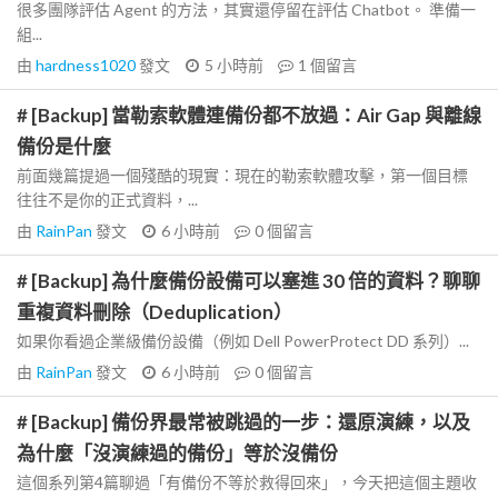
很多團隊評估 Agent 的方法，其實還停留在評估 Chatbot。 準備一
組...
由
hardness1020
發文
5 小時前
1
個留言
# [Backup] 當勒索軟體連備份都不放過：Air Gap 與離線
備份是什麼
前面幾篇提過一個殘酷的現實：現在的勒索軟體攻擊，第一個目標
往往不是你的正式資料，...
由
RainPan
發文
6 小時前
0
個留言
# [Backup] 為什麼備份設備可以塞進 30 倍的資料？聊聊
重複資料刪除（Deduplication）
如果你看過企業級備份設備（例如 Dell PowerProtect DD 系列）...
由
RainPan
發文
6 小時前
0
個留言
# [Backup] 備份界最常被跳過的一步：還原演練，以及
為什麼「沒演練過的備份」等於沒備份
這個系列第4篇聊過「有備份不等於救得回來」，今天把這個主題收