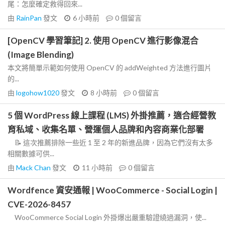
尾：怎麼確定救得回來...
由
RainPan
發文
6 小時前
0
個留言
[OpenCV 學習筆記] 2. 使用 OpenCV 進行影像混合
(Image Blending)
本文將簡單示範如何使用 OpenCV 的 addWeighted 方法進行圖片
的...
由
logohow1020
發文
8 小時前
0
個留言
5 個 WordPress 線上課程 (LMS) 外掛推薦，適合經營教
育私域、收集名單、營運個人品牌和內容商業化部署
📝 這次推薦排除一些近 1 至 2 年的新進品牌，因為它們沒有太多
相關數據可供...
由
Mack Chan
發文
11 小時前
0
個留言
Wordfence 資安通報 | WooCommerce - Social Login |
CVE-2026-8457
WooCommerce Social Login 外掛爆出嚴重驗證繞過漏洞，使...