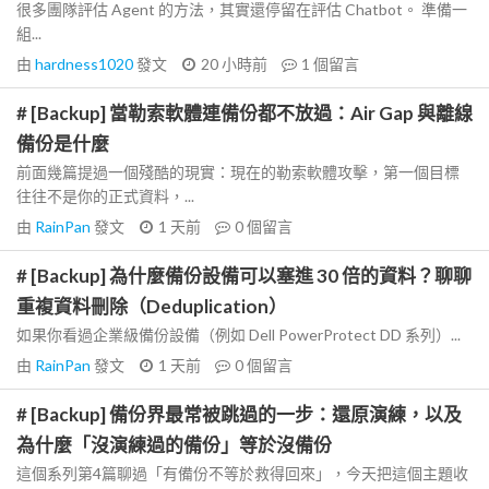
很多團隊評估 Agent 的方法，其實還停留在評估 Chatbot。 準備一
組...
由
hardness1020
發文
20 小時前
1
個留言
# [Backup] 當勒索軟體連備份都不放過：Air Gap 與離線
備份是什麼
前面幾篇提過一個殘酷的現實：現在的勒索軟體攻擊，第一個目標
往往不是你的正式資料，...
由
RainPan
發文
1 天前
0
個留言
# [Backup] 為什麼備份設備可以塞進 30 倍的資料？聊聊
重複資料刪除（Deduplication）
如果你看過企業級備份設備（例如 Dell PowerProtect DD 系列）...
由
RainPan
發文
1 天前
0
個留言
# [Backup] 備份界最常被跳過的一步：還原演練，以及
為什麼「沒演練過的備份」等於沒備份
這個系列第4篇聊過「有備份不等於救得回來」，今天把這個主題收