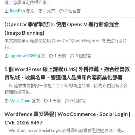
尾：怎麼確定救得回來...
由
RainPan
發文
1 天前
0
個留言
[OpenCV 學習筆記] 2. 使用 OpenCV 進行影像混合
(Image Blending)
本文將簡單示範如何使用 OpenCV 的 addWeighted 方法進行圖片
的...
由
logohow1020
發文
1 天前
0
個留言
5 個 WordPress 線上課程 (LMS) 外掛推薦，適合經營教
育私域、收集名單、營運個人品牌和內容商業化部署
📝 這次推薦排除一些近 1 至 2 年的新進品牌，因為它們沒有太多
相關數據可供...
由
Mack Chan
發文
1 天前
0
個留言
Wordfence 資安通報 | WooCommerce - Social Login |
CVE-2026-8457
WooCommerce Social Login 外掛爆出嚴重驗證繞過漏洞，使...