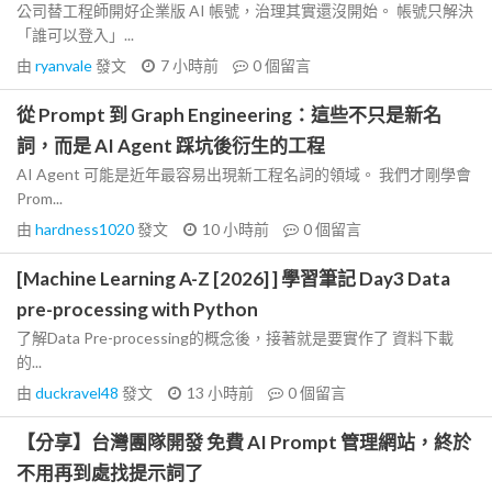
公司替工程師開好企業版 AI 帳號，治理其實還沒開始。 帳號只解決
「誰可以登入」...
由
ryanvale
發文
7 小時前
0
個留言
從 Prompt 到 Graph Engineering：這些不只是新名
詞，而是 AI Agent 踩坑後衍生的工程
AI Agent 可能是近年最容易出現新工程名詞的領域。 我們才剛學會
Prom...
由
hardness1020
發文
10 小時前
0
個留言
[Machine Learning A-Z [2026] ] 學習筆記 Day3 Data
pre-processing with Python
了解Data Pre-processing的概念後，接著就是要實作了 資料下載
的...
由
duckravel48
發文
13 小時前
0
個留言
【分享】台灣團隊開發 免費 AI Prompt 管理網站，終於
不用再到處找提示詞了