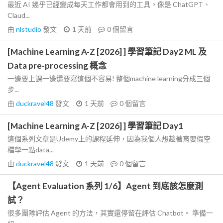
最近 AI 幾乎已經變成每天工作都會用到的工具。像是 ChatGPT、
Claud...
由
nlstudio
發文
1 天前
0
個留言
[Machine Learning A-Z [2026] ] 學習筆記 Day2 ML 及
Data pre-processing 概念
一邊要上課一邊還要寫這個不容易! 整個machine learning分成三個
步...
由
duckravel48
發文
1 天前
0
個留言
[Machine Learning A-Z [2026] ] 學習筆記 Day1
這個系列文章是Udemy上的課程延伸，因為我個人想趁著育嬰假空
檔學一點data...
由
duckravel48
發文
1 天前
0
個留言
【Agent Evaluation 系列 1/6】Agent 到底該怎麼測
試？
很多團隊評估 Agent 的方法，其實還停留在評估 Chatbot。 準備一