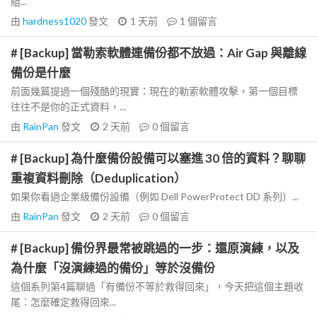
組...
由
hardness1020
發文
1 天前
1
個留言
# [Backup] 當勒索軟體連備份都不放過：Air Gap 與離線
備份是什麼
前面幾篇提過一個殘酷的現實：現在的勒索軟體攻擊，第一個目標
往往不是你的正式資料，...
由
RainPan
發文
2 天前
0
個留言
# [Backup] 為什麼備份設備可以塞進 30 倍的資料？聊聊
重複資料刪除（Deduplication）
如果你看過企業級備份設備（例如 Dell PowerProtect DD 系列）...
由
RainPan
發文
2 天前
0
個留言
# [Backup] 備份界最常被跳過的一步：還原演練，以及
為什麼「沒演練過的備份」等於沒備份
這個系列第4篇聊過「有備份不等於救得回來」，今天把這個主題收
尾：怎麼確定救得回來...