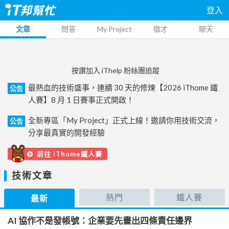
登入
文章
問答
My Project
徵才
聊天
按讚加入 iThelp 粉絲團追蹤
最熱血的技術盛事，連續 30 天的修煉【2026 iThome 鐵
公告
人賽】8 月 1 日賽事正式開啟！
全新專區「My Project」正式上線！邀請你用技術交流，
公告
分享最真實的開發經驗
前往 iThome鐵人賽
技術文章
熱門
鐵人賽
最新
AI 協作不是發帳號：企業要先畫出四條責任邊界