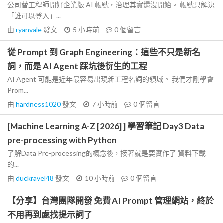
公司替工程師開好企業版 AI 帳號，治理其實還沒開始。 帳號只解決
「誰可以登入」...
由
ryanvale
發文
5 小時前
0
個留言
從 Prompt 到 Graph Engineering：這些不只是新名
詞，而是 AI Agent 踩坑後衍生的工程
AI Agent 可能是近年最容易出現新工程名詞的領域。 我們才剛學會
Prom...
由
hardness1020
發文
7 小時前
0
個留言
[Machine Learning A-Z [2026] ] 學習筆記 Day3 Data
pre-processing with Python
了解Data Pre-processing的概念後，接著就是要實作了 資料下載
的...
由
duckravel48
發文
10 小時前
0
個留言
【分享】台灣團隊開發 免費 AI Prompt 管理網站，終於
不用再到處找提示詞了