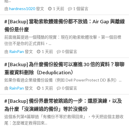
組...
由
hardness1020
發文
1 天前
1
個留言
# [Backup] 當勒索軟體連備份都不放過：Air Gap 與離線
備份是什麼
前面幾篇提過一個殘酷的現實：現在的勒索軟體攻擊，第一個目標
往往不是你的正式資料，...
由
RainPan
發文
1 天前
0
個留言
# [Backup] 為什麼備份設備可以塞進 30 倍的資料？聊聊
重複資料刪除（Deduplication）
如果你看過企業級備份設備（例如 Dell PowerProtect DD 系列）...
由
RainPan
發文
1 天前
0
個留言
# [Backup] 備份界最常被跳過的一步：還原演練，以及
為什麼「沒演練過的備份」等於沒備份
這個系列第4篇聊過「有備份不等於救得回來」，今天把這個主題收
尾：怎麼確定救得回來...