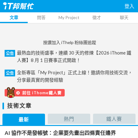
登入
文章
問答
My Project
徵才
聊天
按讚加入 iThelp 粉絲團追蹤
最熱血的技術盛事，連續 30 天的修煉【2026 iThome 鐵
公告
人賽】8 月 1 日賽事正式開啟！
全新專區「My Project」正式上線！邀請你用技術交流，
公告
分享最真實的開發經驗
前往 iThome鐵人賽
技術文章
熱門
鐵人賽
最新
AI 協作不是發帳號：企業要先畫出四條責任邊界