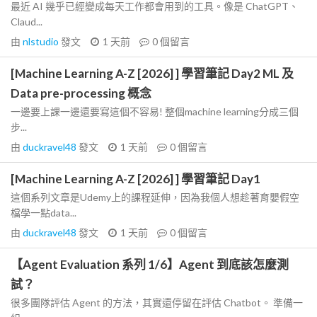
最近 AI 幾乎已經變成每天工作都會用到的工具。像是 ChatGPT、
Claud...
由
nlstudio
發文
1 天前
0
個留言
[Machine Learning A-Z [2026] ] 學習筆記 Day2 ML 及
Data pre-processing 概念
一邊要上課一邊還要寫這個不容易! 整個machine learning分成三個
步...
由
duckravel48
發文
1 天前
0
個留言
[Machine Learning A-Z [2026] ] 學習筆記 Day1
這個系列文章是Udemy上的課程延伸，因為我個人想趁著育嬰假空
檔學一點data...
由
duckravel48
發文
1 天前
0
個留言
【Agent Evaluation 系列 1/6】Agent 到底該怎麼測
試？
很多團隊評估 Agent 的方法，其實還停留在評估 Chatbot。 準備一