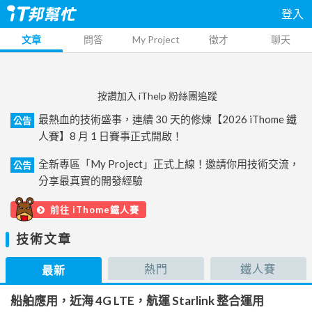
登入
文章
問答
My Project
徵才
聊天
按讚加入 iThelp 粉絲團追蹤
最熱血的技術盛事，連續 30 天的修煉【2026 iThome 鐵
公告
人賽】8 月 1 日賽事正式開啟！
全新專區「My Project」正式上線！邀請你用技術交流，
公告
分享最真實的開發經驗
前往 iThome鐵人賽
技術文章
熱門
鐵人賽
最新
船舶應用，近海 4G LTE，航運 Starlink 整合運用