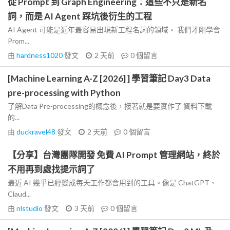
從 Prompt 到 Graph Engineering：這些不只是新名
詞，而是 AI Agent 踩坑後衍生的工程
AI Agent 可能是近年最容易出現新工程名詞的領域。 我們才剛學會
Prom...
由
hardness1020
發文
2 天前
0
個留言
[Machine Learning A-Z [2026] ] 學習筆記 Day3 Data
pre-processing with Python
了解Data Pre-processing的概念後，接著就是要實作了 資料下載
的...
由
duckravel48
發文
2 天前
0
個留言
【分享】台灣團隊開發 免費 AI Prompt 管理網站，終於
不用再到處找提示詞了
最近 AI 幾乎已經變成每天工作都會用到的工具。像是 ChatGPT、
Claud...
由
nlstudio
發文
3 天前
0
個留言