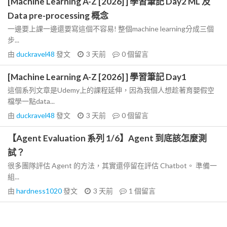
[Machine Learning A-Z [2026] ] 學習筆記 Day2 ML 及
Data pre-processing 概念
一邊要上課一邊還要寫這個不容易! 整個machine learning分成三個
步...
由
duckravel48
發文
3 天前
0
個留言
[Machine Learning A-Z [2026] ] 學習筆記 Day1
這個系列文章是Udemy上的課程延伸，因為我個人想趁著育嬰假空
檔學一點data...
由
duckravel48
發文
3 天前
0
個留言
【Agent Evaluation 系列 1/6】Agent 到底該怎麼測
試？
很多團隊評估 Agent 的方法，其實還停留在評估 Chatbot。 準備一
組...
由
hardness1020
發文
3 天前
1
個留言