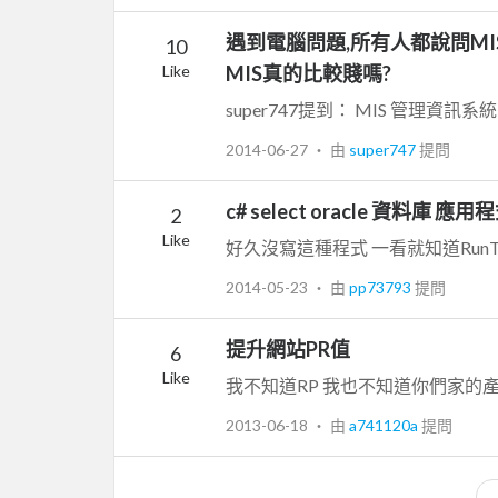
遇到電腦問題,所有人都說問MIS
10
Like
MIS真的比較賤嗎?
2014-06-27
‧ 由
super747
提問
c# select oracle 資料庫
2
Like
2014-05-23
‧ 由
pp73793
提問
提升網站PR值
6
Like
2013-06-18
‧ 由
a741120a
提問