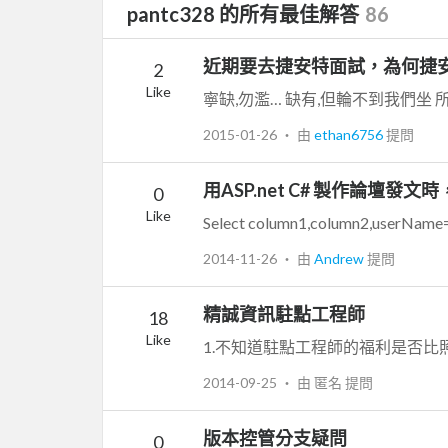
pantc328 的所有最佳解答
86
近期要去捷安特面試，為何捷
2
Like
2015-01-26
‧ 由
ethan6756
提問
用ASP.net C# 製作論壇
0
Like
Select column1,column2,userNa
2014-11-26
‧ 由
Andrew
提問
精誠資訊駐點工程師
18
Like
2014-09-25
‧ 由 匿名 提問
版本控管分支疑問
0