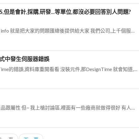
,但是會計,採購,研發...等單位,都沒必要回答別人問題?
super747提到： MIS 管理資訊系統 info 就是把大家的問題匯總後提供給大家 我們公司,上千個服務人員跟電話,我也只記得2支,1支醫務室 1支就...
 應用程式中發生伺服器錯誤
好久沒寫這種程式 一看就知道RunTime的錯誤,資料庫重開看看 沒裝元件,那DesignTime 就會知道,Exception也不會出現 oracle 相關的...
我不知道RP 我也不知道你們家的產品跟屬性 但~ 我上槍討論區,裡面有一些廠商就做得很好 有人就可以把槍拍得美美的 有人還用女客服拿產品拍..