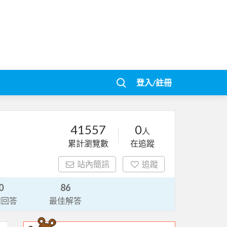
登入/註冊
41557
0
人
累計瀏覽數
在追蹤
站內簡訊
追蹤
0
86
請回答
最佳解答