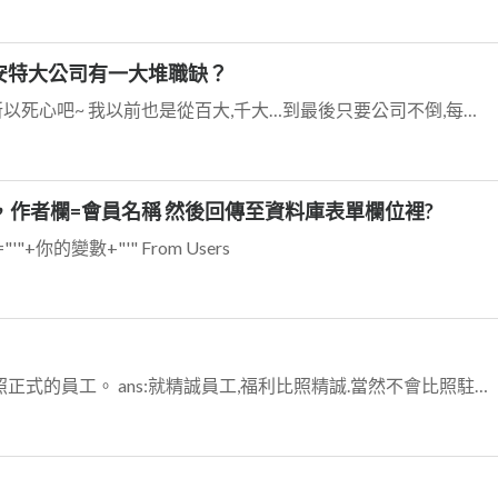
安特大公司有一大堆職缺？
寧缺,勿濫… 缺有,但輪不到我們坐 所以死心吧~ 我以前也是從百大,千大…到最後只要公司不倒,每月薪水能入袋就行了 那些所謂徵才都是喝羊水或頂大以上學歷 其他都...
發文時，作者欄=會員名稱 然後回傳至資料庫表單欄位裡?
me="'"+你的變數+"'" From Users
1.不知道駐點工程師的福利是否比照正式的員工。 ans:就精誠員工,福利比照精誠.當然不會比照駐點公司 2.還有駐點工程師會不會因為，該駐點的單位已無需求所以被...