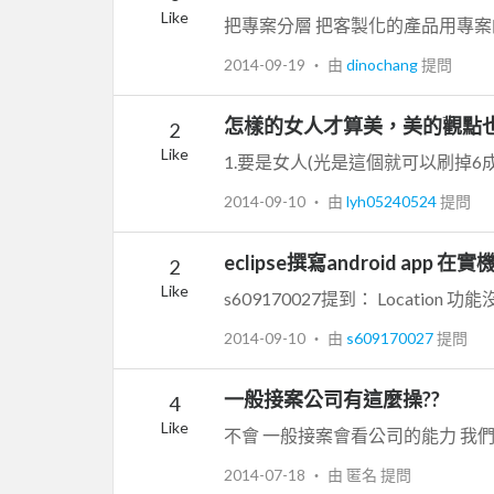
Like
2014-09-19
‧ 由
dinochang
提問
怎樣的女人才算美，美的觀點
2
Like
1.要是女人(光是這個就可以刷掉6成
2014-09-10
‧ 由
lyh05240524
提問
eclipse撰寫android app
2
Like
s609170027提到： Location 功
2014-09-10
‧ 由
s609170027
提問
一般接案公司有這麼操??
4
Like
2014-07-18
‧ 由 匿名 提問