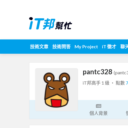
技術文章
技術問答
My Project
iT 徵才
聊
pantc328
(pantc
iT邦高手 1 級 ‧ 點數
個人背景