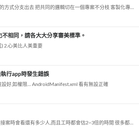
把專案分層 把客製化的產品用專案的方式分支出去 把共同的邏輯切在一個專案不分枝 客製化專案,用了某個時間點,把穩定共用的部分上提至共同的邏輯 由客製化的專案去參...
也不相同，請各大大分享審美標準。
) 2.心美比人美重要
 在實機執行app時發生錯誤
能沒設好,如權限… AndroidManifest.xml 看有無設正確
不會 一般接案會看公司的能力 我們接案時會看還有多少人,而且工時都會估2~3倍的時間 很多都是能力有問題,所以才會有這個現象 我從第二家公司開始,我就很少加班,...