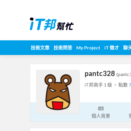
技術文章
技術問答
My Project
iT 徵才
聊
pantc328
(pantc
iT邦高手 1 級 ‧ 點數
個人背景