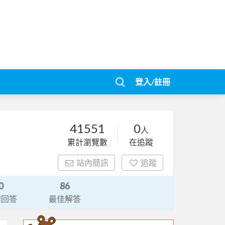
登入/註冊
41551
0
人
累計瀏覽數
在追蹤
站內簡訊
追蹤
0
86
請回答
最佳解答