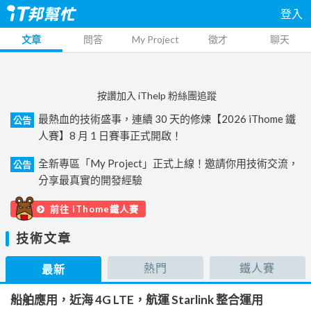
登入
文章
問答
My Project
徵才
聊天
按讚加入 iThelp 粉絲團追蹤
最熱血的技術盛事，連續 30 天的修煉【2026 iThome 鐵
公告
人賽】8 月 1 日賽事正式開啟！
全新專區「My Project」正式上線！邀請你用技術交流，
公告
分享最真實的開發經驗
前往 iThome鐵人賽
技術文章
熱門
鐵人賽
最新
船舶應用，近海 4G LTE，航運 Starlink 整合運用