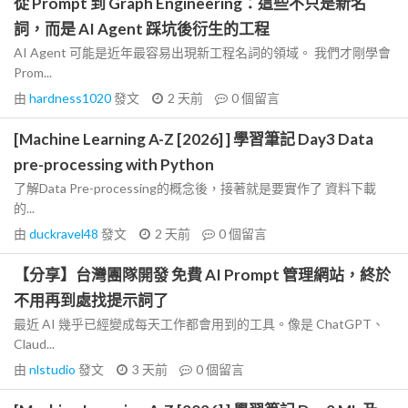
從 Prompt 到 Graph Engineering：這些不只是新名
詞，而是 AI Agent 踩坑後衍生的工程
AI Agent 可能是近年最容易出現新工程名詞的領域。 我們才剛學會
Prom...
由
hardness1020
發文
2 天前
0
個留言
[Machine Learning A-Z [2026] ] 學習筆記 Day3 Data
pre-processing with Python
了解Data Pre-processing的概念後，接著就是要實作了 資料下載
的...
由
duckravel48
發文
2 天前
0
個留言
【分享】台灣團隊開發 免費 AI Prompt 管理網站，終於
不用再到處找提示詞了
最近 AI 幾乎已經變成每天工作都會用到的工具。像是 ChatGPT、
Claud...
由
nlstudio
發文
3 天前
0
個留言