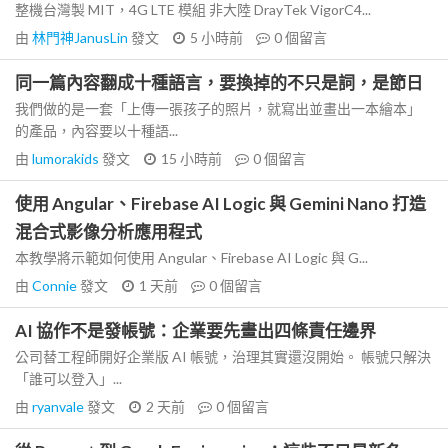
整機台灣製 MIT，4G LTE 模組 非大陸 DrayTek VigorC4...
由
林門神JanusLin
發文
5 小時前
0
個留言
同一篇內容翻成十種語言，要換掉的不只是詞，是節日
我們做的是一套「上傳一張孩子的照片，就寫出並畫出一本繪本」
的產品，內容要以十種語...
由
lumorakids
發文
15 小時前
0
個留言
使用 Angular、Firebase AI Logic 與 Gemini Nano 打造
混合式影像分析應用程式
本教學將示範如何使用 Angular、Firebase AI Logic 與 G...
由
Connie
發文
1 天前
0
個留言
AI 協作不是發帳號：企業要先畫出四條責任邊界
公司替工程師開好企業版 AI 帳號，治理其實還沒開始。 帳號只解決
「誰可以登入」...
由
ryanvale
發文
2 天前
0
個留言