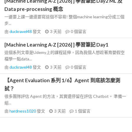
[Machine Learning A-Z [2026] ] 學習筆記 Day2 ML 及
Data pre-processing 概念
一邊要上課一邊還要寫這個不容易! 整個machine learning分成三個
步...
由
duckravel48
發文
3 天前
0
個留言
[Machine Learning A-Z [2026] ] 學習筆記 Day1
這個系列文章是Udemy上的課程延伸，因為我個人想趁著育嬰假空
檔學一點data...
由
duckravel48
發文
3 天前
0
個留言
【Agent Evaluation 系列 1/6】Agent 到底該怎麼測
試？
很多團隊評估 Agent 的方法，其實還停留在評估 Chatbot。 準備一
組...
由
hardness1020
發文
3 天前
1
個留言