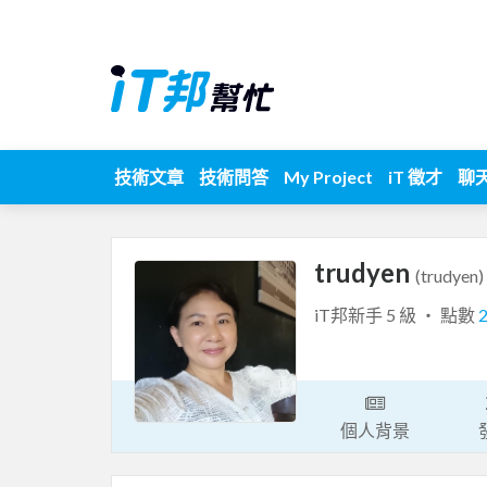
技術文章
技術問答
My Project
iT 徵才
聊
trudyen
(trudyen)
iT邦新手 5 級 ‧ 點數
個人背景