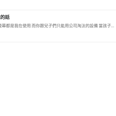
說的話
老公, 不好意思, 家裏最好的電腦及螢幕都是我在使用 而你跟兒子們只能用公司淘汰的設備 當孩子們抱怨時,你總是說媽媽要工作所以電腦要最好的 你不準孩子們用我電腦...