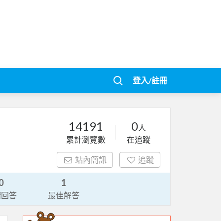
登入/註冊
14191
0
人
累計瀏覽數
在追蹤
站內簡訊
追蹤
0
1
請回答
最佳解答