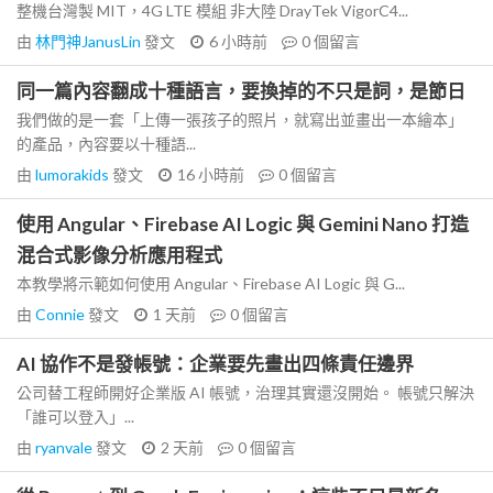
整機台灣製 MIT，4G LTE 模組 非大陸 DrayTek VigorC4...
由
林門神JanusLin
發文
6 小時前
0
個留言
同一篇內容翻成十種語言，要換掉的不只是詞，是節日
我們做的是一套「上傳一張孩子的照片，就寫出並畫出一本繪本」
的產品，內容要以十種語...
由
lumorakids
發文
16 小時前
0
個留言
使用 Angular、Firebase AI Logic 與 Gemini Nano 打造
混合式影像分析應用程式
本教學將示範如何使用 Angular、Firebase AI Logic 與 G...
由
Connie
發文
1 天前
0
個留言
AI 協作不是發帳號：企業要先畫出四條責任邊界
公司替工程師開好企業版 AI 帳號，治理其實還沒開始。 帳號只解決
「誰可以登入」...
由
ryanvale
發文
2 天前
0
個留言