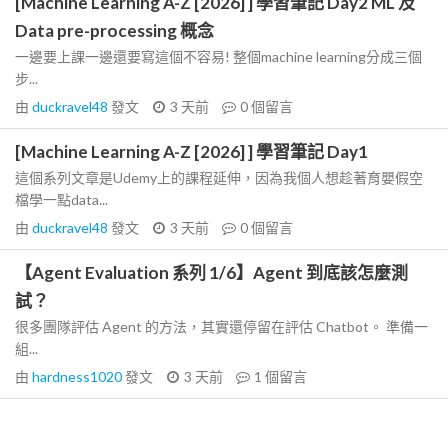
[Machine Learning A-Z [2026] ] 學習筆記 Day2 ML 及
Data pre-processing 概念
一邊要上課一邊還要寫這個不容易! 整個machine learning分成三個
步...
由
duckravel48
發文
3 天前
0
個留言
[Machine Learning A-Z [2026] ] 學習筆記 Day1
這個系列文章是Udemy上的課程延伸，因為我個人想趁著育嬰假空
檔學一點data...
由
duckravel48
發文
3 天前
0
個留言
【Agent Evaluation 系列 1/6】Agent 到底該怎麼測
試？
很多團隊評估 Agent 的方法，其實還停留在評估 Chatbot。 準備一
組...
由
hardness1020
發文
3 天前
1
個留言