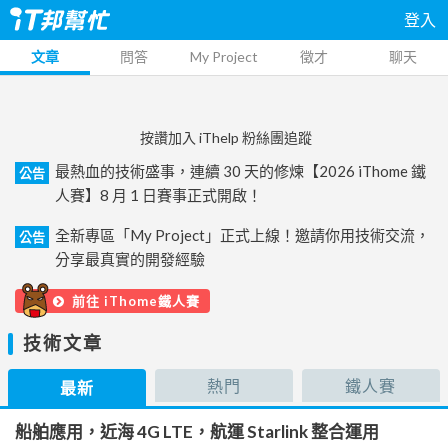
登入
文章
問答
My Project
徵才
聊天
按讚加入 iThelp 粉絲團追蹤
最熱血的技術盛事，連續 30 天的修煉【2026 iThome 鐵
公告
人賽】8 月 1 日賽事正式開啟！
全新專區「My Project」正式上線！邀請你用技術交流，
公告
分享最真實的開發經驗
前往 iThome鐵人賽
技術文章
熱門
鐵人賽
最新
船舶應用，近海 4G LTE，航運 Starlink 整合運用