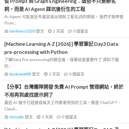
從 Prompt 到 Graph Engineering：這些不只是新名
詞，而是 AI Agent 踩坑後衍生的工程
AI Agent 可能是近年最容易出現新工程名詞的領域。 我們才剛學會
Prom...
由
hardness1020
發文
2 天前
0
個留言
[Machine Learning A-Z [2026] ] 學習筆記 Day3 Data
pre-processing with Python
了解Data Pre-processing的概念後，接著就是要實作了 資料下載
的...
由
duckravel48
發文
2 天前
0
個留言
【分享】台灣團隊開發 免費 AI Prompt 管理網站，終於
不用再到處找提示詞了
最近 AI 幾乎已經變成每天工作都會用到的工具。像是 ChatGPT、
Claud...
由
nlstudio
發文
3 天前
0
個留言