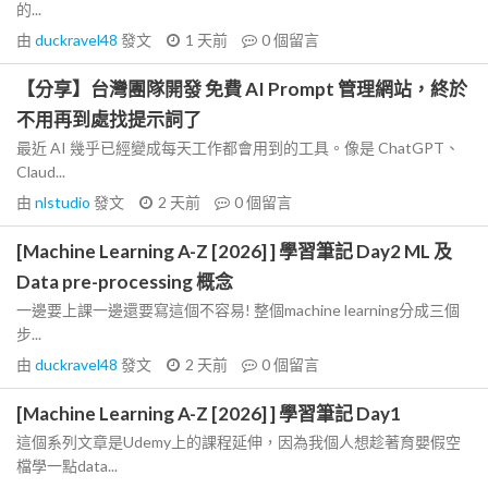
的...
由
duckravel48
發文
1 天前
0
個留言
【分享】台灣團隊開發 免費 AI Prompt 管理網站，終於
不用再到處找提示詞了
最近 AI 幾乎已經變成每天工作都會用到的工具。像是 ChatGPT、
Claud...
由
nlstudio
發文
2 天前
0
個留言
[Machine Learning A-Z [2026] ] 學習筆記 Day2 ML 及
Data pre-processing 概念
一邊要上課一邊還要寫這個不容易! 整個machine learning分成三個
步...
由
duckravel48
發文
2 天前
0
個留言
[Machine Learning A-Z [2026] ] 學習筆記 Day1
這個系列文章是Udemy上的課程延伸，因為我個人想趁著育嬰假空
檔學一點data...