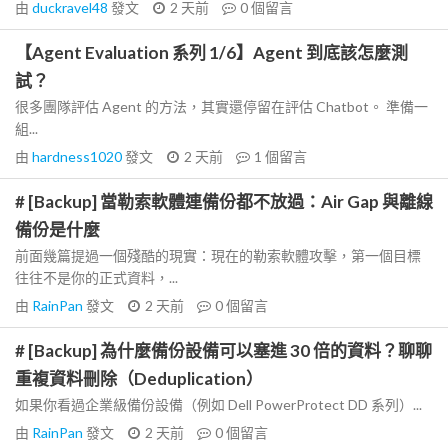
由
duckravel48
發文
2 天前
0
個留言
【Agent Evaluation 系列 1/6】Agent 到底該怎麼測
試？
很多團隊評估 Agent 的方法，其實還停留在評估 Chatbot。 準備一
組...
由
hardness1020
發文
2 天前
1
個留言
# [Backup] 當勒索軟體連備份都不放過：Air Gap 與離線
備份是什麼
前面幾篇提過一個殘酷的現實：現在的勒索軟體攻擊，第一個目標
往往不是你的正式資料，...
由
RainPan
發文
2 天前
0
個留言
# [Backup] 為什麼備份設備可以塞進 30 倍的資料？聊聊
重複資料刪除（Deduplication）
如果你看過企業級備份設備（例如 Dell PowerProtect DD 系列）...
由
RainPan
發文
2 天前
0
個留言