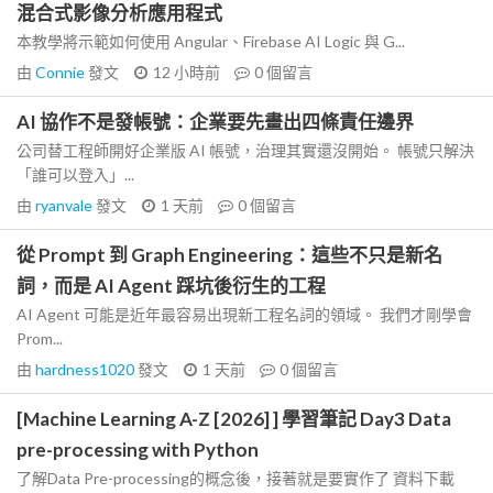
混合式影像分析應用程式
本教學將示範如何使用 Angular、Firebase AI Logic 與 G...
由
Connie
發文
12 小時前
0
個留言
AI 協作不是發帳號：企業要先畫出四條責任邊界
公司替工程師開好企業版 AI 帳號，治理其實還沒開始。 帳號只解決
「誰可以登入」...
由
ryanvale
發文
1 天前
0
個留言
從 Prompt 到 Graph Engineering：這些不只是新名
詞，而是 AI Agent 踩坑後衍生的工程
AI Agent 可能是近年最容易出現新工程名詞的領域。 我們才剛學會
Prom...
由
hardness1020
發文
1 天前
0
個留言
[Machine Learning A-Z [2026] ] 學習筆記 Day3 Data
pre-processing with Python
了解Data Pre-processing的概念後，接著就是要實作了 資料下載