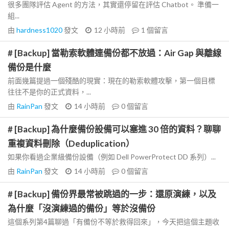
很多團隊評估 Agent 的方法，其實還停留在評估 Chatbot。 準備一
組...
由
hardness1020
發文
12 小時前
1
個留言
# [Backup] 當勒索軟體連備份都不放過：Air Gap 與離線
備份是什麼
前面幾篇提過一個殘酷的現實：現在的勒索軟體攻擊，第一個目標
往往不是你的正式資料，...
由
RainPan
發文
14 小時前
0
個留言
# [Backup] 為什麼備份設備可以塞進 30 倍的資料？聊聊
重複資料刪除（Deduplication）
如果你看過企業級備份設備（例如 Dell PowerProtect DD 系列）...
由
RainPan
發文
14 小時前
0
個留言
# [Backup] 備份界最常被跳過的一步：還原演練，以及
為什麼「沒演練過的備份」等於沒備份
這個系列第4篇聊過「有備份不等於救得回來」，今天把這個主題收