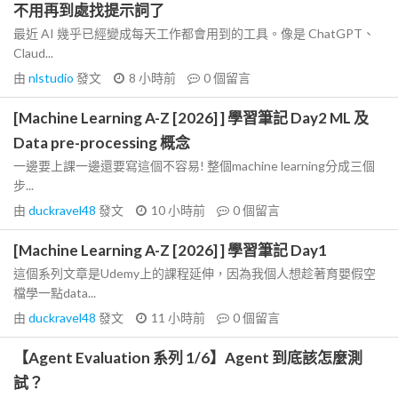
不用再到處找提示詞了
最近 AI 幾乎已經變成每天工作都會用到的工具。像是 ChatGPT、
Claud...
由
nlstudio
發文
8 小時前
0
個留言
[Machine Learning A-Z [2026] ] 學習筆記 Day2 ML 及
Data pre-processing 概念
一邊要上課一邊還要寫這個不容易! 整個machine learning分成三個
步...
由
duckravel48
發文
10 小時前
0
個留言
[Machine Learning A-Z [2026] ] 學習筆記 Day1
這個系列文章是Udemy上的課程延伸，因為我個人想趁著育嬰假空
檔學一點data...
由
duckravel48
發文
11 小時前
0
個留言
【Agent Evaluation 系列 1/6】Agent 到底該怎麼測
試？