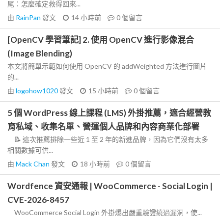
尾：怎麼確定救得回來...
由
RainPan
發文
14 小時前
0
個留言
[OpenCV 學習筆記] 2. 使用 OpenCV 進行影像混合
(Image Blending)
本文將簡單示範如何使用 OpenCV 的 addWeighted 方法進行圖片
的...
由
logohow1020
發文
15 小時前
0
個留言
5 個 WordPress 線上課程 (LMS) 外掛推薦，適合經營教
育私域、收集名單、營運個人品牌和內容商業化部署
📝 這次推薦排除一些近 1 至 2 年的新進品牌，因為它們沒有太多
相關數據可供...
由
Mack Chan
發文
18 小時前
0
個留言
Wordfence 資安通報 | WooCommerce - Social Login |
CVE-2026-8457
WooCommerce Social Login 外掛爆出嚴重驗證繞過漏洞，使...