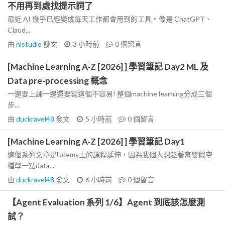
不用再到處找提示詞了
最近 AI 幾乎已經變成每天工作都會用到的工具。像是 ChatGPT、
Claud...
由
nlstudio
發文
3 小時前
0
個留言
[Machine Learning A-Z [2026] ] 學習筆記 Day2 ML 及
Data pre-processing 概念
一邊要上課一邊還要寫這個不容易! 整個machine learning分成三個
步...
由
duckravel48
發文
5 小時前
0
個留言
[Machine Learning A-Z [2026] ] 學習筆記 Day1
這個系列文章是Udemy上的課程延伸，因為我個人想趁著育嬰假空
檔學一點data...
由
duckravel48
發文
6 小時前
0
個留言
【Agent Evaluation 系列 1/6】Agent 到底該怎麼測
試？