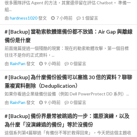
很多團隊評估 Agent 的方法，其實還停留在評估 Chatbot。 準備一
組...
由
hardness1020
發文
7 小時前
1
個留言
# [Backup] 當勒索軟體連備份都不放過：Air Gap 與離線
備份是什麼
前面幾篇提過一個殘酷的現實：現在的勒索軟體攻擊，第一個目標
往往不是你的正式資料，...
由
RainPan
發文
9 小時前
0
個留言
# [Backup] 為什麼備份設備可以塞進 30 倍的資料？聊聊
重複資料刪除（Deduplication）
如果你看過企業級備份設備（例如 Dell PowerProtect DD 系列）...
由
RainPan
發文
9 小時前
0
個留言
# [Backup] 備份界最常被跳過的一步：還原演練，以及
為什麼「沒演練過的備份」等於沒備份
這個系列第4篇聊過「有備份不等於救得回來」，今天把這個主題收