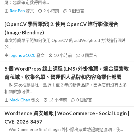
尾：怎麼確定救得回來...
由
RainPan
發文
9 小時前
0
個留言
[OpenCV 學習筆記] 2. 使用 OpenCV 進行影像混合
(Image Blending)
本文將簡單示範如何使用 OpenCV 的 addWeighted 方法進行圖片
的...
由
logohow1020
發文
10 小時前
0
個留言
5 個 WordPress 線上課程 (LMS) 外掛推薦，適合經營教
育私域、收集名單、營運個人品牌和內容商業化部署
📝 這次推薦排除一些近 1 至 2 年的新進品牌，因為它們沒有太多
相關數據可供...
由
Mack Chan
發文
13 小時前
0
個留言
Wordfence 資安通報 | WooCommerce - Social Login |
CVE-2026-8457
WooCommerce Social Login 外掛爆出嚴重驗證繞過漏洞，使...