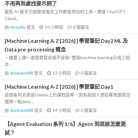
不用再到處找提示詞了
最近 AI 幾乎已經變成每天工作都會用到的工具。像是 ChatGPT、
Claud...
由
nlstudio
發文
10 小時前
0
個留言
[Machine Learning A-Z [2026] ] 學習筆記 Day2 ML 及
Data pre-processing 概念
一邊要上課一邊還要寫這個不容易! 整個machine learning分成三個
步...
由
duckravel48
發文
13 小時前
0
個留言
[Machine Learning A-Z [2026] ] 學習筆記 Day1
這個系列文章是Udemy上的課程延伸，因為我個人想趁著育嬰假空
檔學一點data...
由
duckravel48
發文
14 小時前
0
個留言
【Agent Evaluation 系列 1/6】Agent 到底該怎麼測
試？