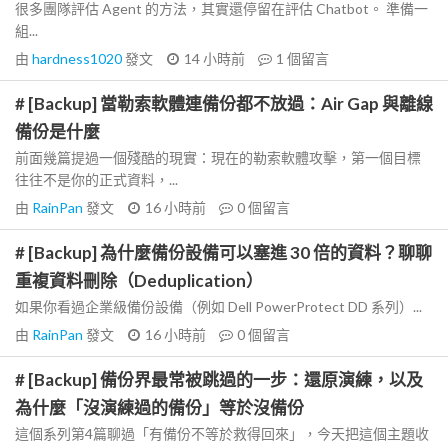
很多團隊評估 Agent 的方法，其實還停留在評估 Chatbot。 準備一
組...
由
hardness1020
發文
14 小時前
1
個留言
# [Backup] 當勒索軟體連備份都不放過：Air Gap 與離線
備份是什麼
前面幾篇提過一個殘酷的現實：現在的勒索軟體攻擊，第一個目標
往往不是你的正式資料，...
由
RainPan
發文
16 小時前
0
個留言
# [Backup] 為什麼備份設備可以塞進 30 倍的資料？聊聊
重複資料刪除（Deduplication）
如果你看過企業級備份設備（例如 Dell PowerProtect DD 系列）...
由
RainPan
發文
16 小時前
0
個留言
# [Backup] 備份界最常被跳過的一步：還原演練，以及
為什麼「沒演練過的備份」等於沒備份
這個系列第4篇聊過「有備份不等於救得回來」，今天把這個主題收