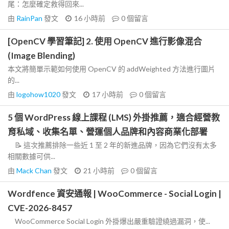
尾：怎麼確定救得回來...
由
RainPan
發文
16 小時前
0
個留言
[OpenCV 學習筆記] 2. 使用 OpenCV 進行影像混合
(Image Blending)
本文將簡單示範如何使用 OpenCV 的 addWeighted 方法進行圖片
的...
由
logohow1020
發文
17 小時前
0
個留言
5 個 WordPress 線上課程 (LMS) 外掛推薦，適合經營教
育私域、收集名單、營運個人品牌和內容商業化部署
📝 這次推薦排除一些近 1 至 2 年的新進品牌，因為它們沒有太多
相關數據可供...
由
Mack Chan
發文
21 小時前
0
個留言
Wordfence 資安通報 | WooCommerce - Social Login |
CVE-2026-8457
WooCommerce Social Login 外掛爆出嚴重驗證繞過漏洞，使...