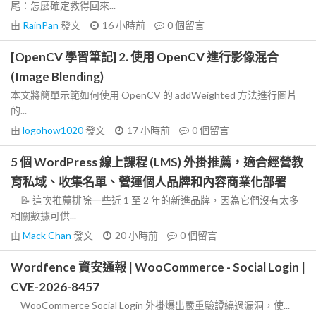
尾：怎麼確定救得回來...
由
RainPan
發文
16 小時前
0
個留言
[OpenCV 學習筆記] 2. 使用 OpenCV 進行影像混合
(Image Blending)
本文將簡單示範如何使用 OpenCV 的 addWeighted 方法進行圖片
的...
由
logohow1020
發文
17 小時前
0
個留言
5 個 WordPress 線上課程 (LMS) 外掛推薦，適合經營教
育私域、收集名單、營運個人品牌和內容商業化部署
📝 這次推薦排除一些近 1 至 2 年的新進品牌，因為它們沒有太多
相關數據可供...
由
Mack Chan
發文
20 小時前
0
個留言
Wordfence 資安通報 | WooCommerce - Social Login |
CVE-2026-8457
WooCommerce Social Login 外掛爆出嚴重驗證繞過漏洞，使...