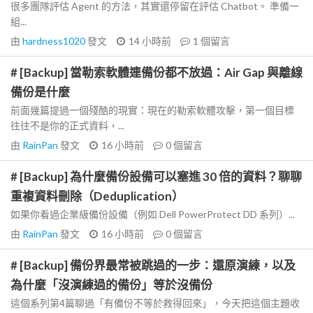
很多團隊評估 Agent 的方法，其實還停留在評估 Chatbot。 準備一
組...
由
hardness1020
發文
14 小時前
1
個留言
# [Backup] 當勒索軟體連備份都不放過：Air Gap 與離線
備份是什麼
前面幾篇提過一個殘酷的現實：現在的勒索軟體攻擊，第一個目標
往往不是你的正式資料，...
由
RainPan
發文
16 小時前
0
個留言
# [Backup] 為什麼備份設備可以塞進 30 倍的資料？聊聊
重複資料刪除（Deduplication）
如果你看過企業級備份設備（例如 Dell PowerProtect DD 系列）...
由
RainPan
發文
16 小時前
0
個留言
# [Backup] 備份界最常被跳過的一步：還原演練，以及
為什麼「沒演練過的備份」等於沒備份
這個系列第4篇聊過「有備份不等於救得回來」，今天把這個主題收