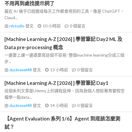
不用再到處找提示詞了
最近 AI 幾乎已經變成每天工作都會用到的工具。像是 ChatGPT、
Claud...
由
nlstudio
發文
10 小時前
0
個留言
[Machine Learning A-Z [2026] ] 學習筆記 Day2 ML 及
Data pre-processing 概念
一邊要上課一邊還要寫這個不容易! 整個machine learning分成三個
步...
由
duckravel48
發文
13 小時前
0
個留言
[Machine Learning A-Z [2026] ] 學習筆記 Day1
這個系列文章是Udemy上的課程延伸，因為我個人想趁著育嬰假空
檔學一點data...
由
duckravel48
發文
14 小時前
0
個留言
【Agent Evaluation 系列 1/6】Agent 到底該怎麼測
試？