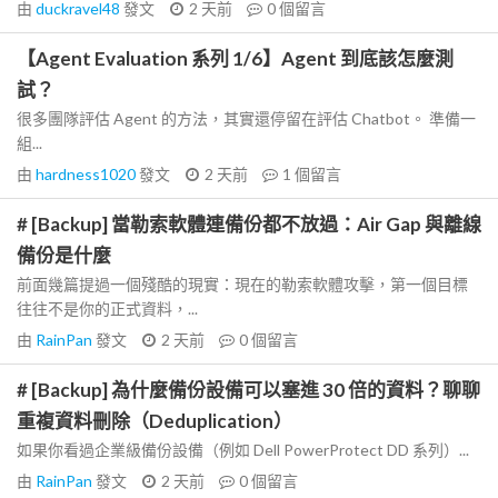
由
duckravel48
發文
2 天前
0
個留言
【Agent Evaluation 系列 1/6】Agent 到底該怎麼測
試？
很多團隊評估 Agent 的方法，其實還停留在評估 Chatbot。 準備一
組...
由
hardness1020
發文
2 天前
1
個留言
# [Backup] 當勒索軟體連備份都不放過：Air Gap 與離線
備份是什麼
前面幾篇提過一個殘酷的現實：現在的勒索軟體攻擊，第一個目標
往往不是你的正式資料，...
由
RainPan
發文
2 天前
0
個留言
# [Backup] 為什麼備份設備可以塞進 30 倍的資料？聊聊
重複資料刪除（Deduplication）
如果你看過企業級備份設備（例如 Dell PowerProtect DD 系列）...
由
RainPan
發文
2 天前
0
個留言