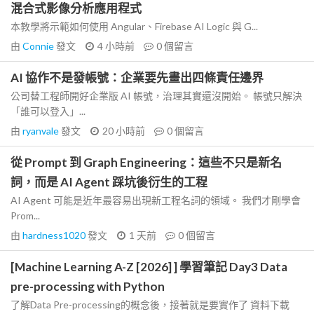
混合式影像分析應用程式
本教學將示範如何使用 Angular、Firebase AI Logic 與 G...
由
Connie
發文
4 小時前
0
個留言
AI 協作不是發帳號：企業要先畫出四條責任邊界
公司替工程師開好企業版 AI 帳號，治理其實還沒開始。 帳號只解決
「誰可以登入」...
由
ryanvale
發文
20 小時前
0
個留言
從 Prompt 到 Graph Engineering：這些不只是新名
詞，而是 AI Agent 踩坑後衍生的工程
AI Agent 可能是近年最容易出現新工程名詞的領域。 我們才剛學會
Prom...
由
hardness1020
發文
1 天前
0
個留言
[Machine Learning A-Z [2026] ] 學習筆記 Day3 Data
pre-processing with Python
了解Data Pre-processing的概念後，接著就是要實作了 資料下載