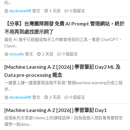
的...
由
duckravel48
發文
1 天前
0
個留言
【分享】台灣團隊開發 免費 AI Prompt 管理網站，終於
不用再到處找提示詞了
最近 AI 幾乎已經變成每天工作都會用到的工具。像是 ChatGPT、
Claud...
由
nlstudio
發文
2 天前
0
個留言
[Machine Learning A-Z [2026] ] 學習筆記 Day2 ML 及
Data pre-processing 概念
一邊要上課一邊還要寫這個不容易! 整個machine learning分成三個
步...
由
duckravel48
發文
2 天前
0
個留言
[Machine Learning A-Z [2026] ] 學習筆記 Day1
這個系列文章是Udemy上的課程延伸，因為我個人想趁著育嬰假空
檔學一點data...