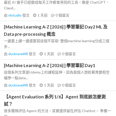
最近 AI 幾乎已經變成每天工作都會用到的工具。像是 ChatGPT、
Claud...
由
nlstudio
發文
1 天前
0
個留言
[Machine Learning A-Z [2026] ] 學習筆記 Day2 ML 及
Data pre-processing 概念
一邊要上課一邊還要寫這個不容易! 整個machine learning分成三個
步...
由
duckravel48
發文
1 天前
0
個留言
[Machine Learning A-Z [2026] ] 學習筆記 Day1
這個系列文章是Udemy上的課程延伸，因為我個人想趁著育嬰假空
檔學一點data...
由
duckravel48
發文
1 天前
0
個留言
【Agent Evaluation 系列 1/6】Agent 到底該怎麼測
試？
很多團隊評估 Agent 的方法，其實還停留在評估 Chatbot。 準備一