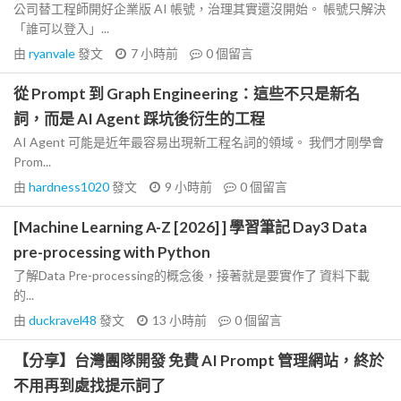
公司替工程師開好企業版 AI 帳號，治理其實還沒開始。 帳號只解決
「誰可以登入」...
由
ryanvale
發文
7 小時前
0
個留言
從 Prompt 到 Graph Engineering：這些不只是新名
詞，而是 AI Agent 踩坑後衍生的工程
AI Agent 可能是近年最容易出現新工程名詞的領域。 我們才剛學會
Prom...
由
hardness1020
發文
9 小時前
0
個留言
[Machine Learning A-Z [2026] ] 學習筆記 Day3 Data
pre-processing with Python
了解Data Pre-processing的概念後，接著就是要實作了 資料下載
的...
由
duckravel48
發文
13 小時前
0
個留言
【分享】台灣團隊開發 免費 AI Prompt 管理網站，終於
不用再到處找提示詞了