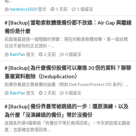
組...
由
hardness1020
發文
1 天前
1
個留言
# [Backup] 當勒索軟體連備份都不放過：Air Gap 與離線
備份是什麼
前面幾篇提過一個殘酷的現實：現在的勒索軟體攻擊，第一個目標
往往不是你的正式資料，...
由
RainPan
發文
2 天前
0
個留言
# [Backup] 為什麼備份設備可以塞進 30 倍的資料？聊聊
重複資料刪除（Deduplication）
如果你看過企業級備份設備（例如 Dell PowerProtect DD 系列）...
由
RainPan
發文
2 天前
0
個留言
# [Backup] 備份界最常被跳過的一步：還原演練，以及
為什麼「沒演練過的備份」等於沒備份
這個系列第4篇聊過「有備份不等於救得回來」，今天把這個主題收
尾：怎麼確定救得回來...