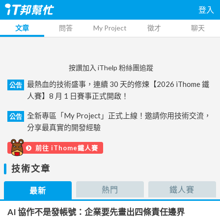
登入
文章
問答
My Project
徵才
聊天
按讚加入 iThelp 粉絲團追蹤
最熱血的技術盛事，連續 30 天的修煉【2026 iThome 鐵
公告
人賽】8 月 1 日賽事正式開啟！
全新專區「My Project」正式上線！邀請你用技術交流，
公告
分享最真實的開發經驗
前往 iThome鐵人賽
技術文章
熱門
鐵人賽
最新
AI 協作不是發帳號：企業要先畫出四條責任邊界