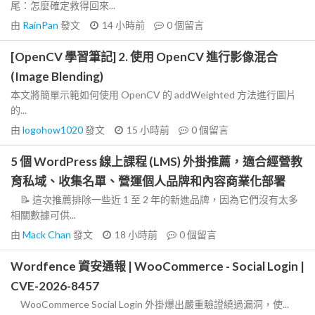
尾：怎麼確定救得回來...
由
RainPan
發文
14 小時前
0
個留言
[OpenCV 學習筆記] 2. 使用 OpenCV 進行影像混合
(Image Blending)
本文將簡單示範如何使用 OpenCV 的 addWeighted 方法進行圖片
的...
由
logohow1020
發文
15 小時前
0
個留言
5 個 WordPress 線上課程 (LMS) 外掛推薦，適合經營教
育私域、收集名單、營運個人品牌和內容商業化部署
📝 這次推薦排除一些近 1 至 2 年的新進品牌，因為它們沒有太多
相關數據可供...
由
Mack Chan
發文
18 小時前
0
個留言
Wordfence 資安通報 | WooCommerce - Social Login |
CVE-2026-8457
WooCommerce Social Login 外掛爆出嚴重驗證繞過漏洞，使...