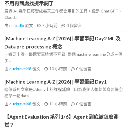
不用再到處找提示詞了
最近 AI 幾乎已經變成每天工作都會用到的工具。像是 ChatGPT、
Claud...
由
nlstudio
發文
7 小時前
0
個留言
[Machine Learning A-Z [2026] ] 學習筆記 Day2 ML 及
Data pre-processing 概念
一邊要上課一邊還要寫這個不容易! 整個machine learning分成三個
步...
由
duckravel48
發文
10 小時前
0
個留言
[Machine Learning A-Z [2026] ] 學習筆記 Day1
這個系列文章是Udemy上的課程延伸，因為我個人想趁著育嬰假空
檔學一點data...
由
duckravel48
發文
11 小時前
0
個留言
【Agent Evaluation 系列 1/6】Agent 到底該怎麼測
試？