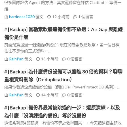
很多團隊評估 Agent 的方法，其實還停留在評估 Chatbot。 準備一
組...
由
hardness1020
發文
12 小時前
1
個留言
# [Backup] 當勒索軟體連備份都不放過：Air Gap 與離線
備份是什麼
前面幾篇提過一個殘酷的現實：現在的勒索軟體攻擊，第一個目標
往往不是你的正式資料，...
由
RainPan
發文
13 小時前
0
個留言
# [Backup] 為什麼備份設備可以塞進 30 倍的資料？聊聊
重複資料刪除（Deduplication）
如果你看過企業級備份設備（例如 Dell PowerProtect DD 系列）...
由
RainPan
發文
14 小時前
0
個留言
# [Backup] 備份界最常被跳過的一步：還原演練，以及
為什麼「沒演練過的備份」等於沒備份
這個系列第4篇聊過「有備份不等於救得回來」，今天把這個主題收