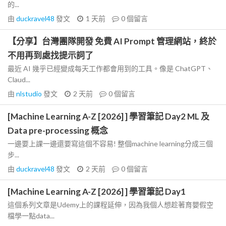
的...
由
duckravel48
發文
1 天前
0
個留言
【分享】台灣團隊開發 免費 AI Prompt 管理網站，終於
不用再到處找提示詞了
最近 AI 幾乎已經變成每天工作都會用到的工具。像是 ChatGPT、
Claud...
由
nlstudio
發文
2 天前
0
個留言
[Machine Learning A-Z [2026] ] 學習筆記 Day2 ML 及
Data pre-processing 概念
一邊要上課一邊還要寫這個不容易! 整個machine learning分成三個
步...
由
duckravel48
發文
2 天前
0
個留言
[Machine Learning A-Z [2026] ] 學習筆記 Day1
這個系列文章是Udemy上的課程延伸，因為我個人想趁著育嬰假空
檔學一點data...