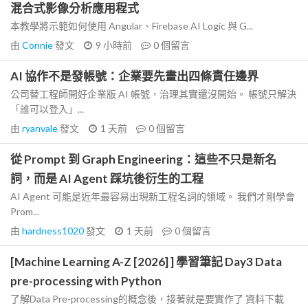
混合式影像分析應用程式
本教學將示範如何使用 Angular、Firebase AI Logic 與 G...
由
Connie
發文
9 小時前
0
個留言
AI 協作不是發帳號：企業要先畫出四條責任邊界
公司替工程師開好企業版 AI 帳號，治理其實還沒開始。 帳號只解決
「誰可以登入」...
由
ryanvale
發文
1 天前
0
個留言
從 Prompt 到 Graph Engineering：這些不只是新名
詞，而是 AI Agent 踩坑後衍生的工程
AI Agent 可能是近年最容易出現新工程名詞的領域。 我們才剛學會
Prom...
由
hardness1020
發文
1 天前
0
個留言
[Machine Learning A-Z [2026] ] 學習筆記 Day3 Data
pre-processing with Python
了解Data Pre-processing的概念後，接著就是要實作了 資料下載