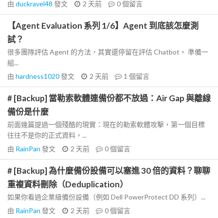
由
duckravel48
發文
2 天前
0
個留言
【Agent Evaluation 系列 1/6】Agent 到底該怎麼測
試？
很多團隊評估 Agent 的方法，其實還停留在評估 Chatbot。 準備一
組...
由
hardness1020
發文
2 天前
1
個留言
# [Backup] 當勒索軟體連備份都不放過：Air Gap 與離線
備份是什麼
前面幾篇提過一個殘酷的現實：現在的勒索軟體攻擊，第一個目標
往往不是你的正式資料，...
由
RainPan
發文
2 天前
0
個留言
# [Backup] 為什麼備份設備可以塞進 30 倍的資料？聊聊
重複資料刪除（Deduplication）
如果你看過企業級備份設備（例如 Dell PowerProtect DD 系列）...
由
RainPan
發文
2 天前
0
個留言