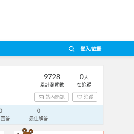
登入/註冊
9728
0
人
累計瀏覽數
在追蹤
站內簡訊
追蹤
0
0
請回答
最佳解答