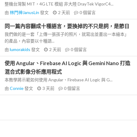
整機台灣製 MIT，4G LTE 模組 非大陸 DrayTek VigorC4...
由
林門神JanusLin
發文
2 天前
0
個留言
同一篇內容翻成十種語言，要換掉的不只是詞，是節日
我們做的是一套「上傳一張孩子的照片，就寫出並畫出一本繪本」
的產品，內容要以十種語...
由
lumorakids
發文
2 天前
0
個留言
使用 Angular、Firebase AI Logic 與 Gemini Nano 打造
混合式影像分析應用程式
本教學將示範如何使用 Angular、Firebase AI Logic 與 G...
由
Connie
發文
3 天前
0
個留言