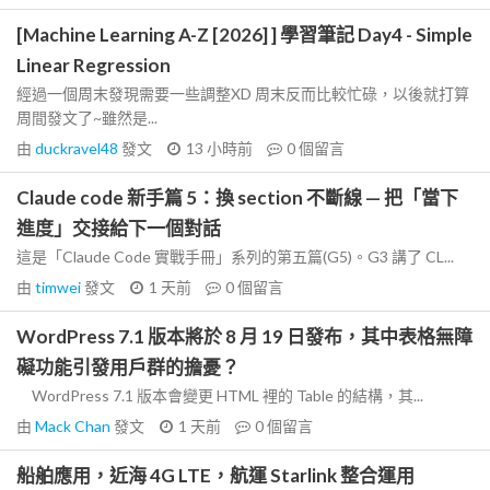
[Machine Learning A-Z [2026] ] 學習筆記 Day4 - Simple
Linear Regression
經過一個周末發現需要一些調整XD 周末反而比較忙碌，以後就打算
周間發文了~雖然是...
由
duckravel48
發文
13 小時前
0
個留言
Claude code 新手篇 5：換 section 不斷線 — 把「當下
進度」交接給下一個對話
這是「Claude Code 實戰手冊」系列的第五篇(G5)。G3 講了 CL...
由
timwei
發文
1 天前
0
個留言
WordPress 7.1 版本將於 8 月 19 日發布，其中表格無障
礙功能引發用戶群的擔憂？
WordPress 7.1 版本會變更 HTML 裡的 Table 的結構，其...
由
Mack Chan
發文
1 天前
0
個留言
船舶應用，近海 4G LTE，航運 Starlink 整合運用