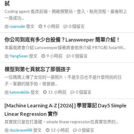
試
Coding agent 能改前端、開啟預覽站、登入、點完流程，最後附上
一張成功...
由
ryanvale
發文
9 小時前
0
個留言
你公司到底有多少台設備？Lansweeper 簡單介紹！
本篇我將會介紹 Lansweeper接著將會依序介紹 PRTG和 SolarWi...
由
YangSean
發文
9 小時前
0
個留言
模型到第七頁就忘了那個孩子
一位媽媽上傳了女兒的一張照片。不是生日也不是什麼特別的日
子，客廳的隨手拍，很普通...
由
lumorakids
發文
11 小時前
0
個留言
[Machine Learning A-Z [2026] ] 學習筆記 Day5 Simple
Linear Regression 實作
其實就只是在打基礎、simple linear regression在真實世界的...
由
duckravel48
發文
12 小時前
0
個留言