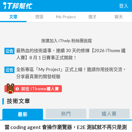
登入
文章
問答
My Project
徵才
聊天
按讚加入 iThelp 粉絲團追蹤
最熱血的技術盛事，連續 30 天的修煉【2026 iThome 鐵
公告
人賽】8 月 1 日賽事正式開啟！
全新專區「My Project」正式上線！邀請你用技術交流，
公告
分享最真實的開發經驗
前往 iThome鐵人賽
技術文章
熱門
鐵人賽
最新
當 coding agent 會操作瀏覽器，E2E 測試就不再只是測