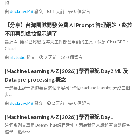
的...
由
duckravel48
發文
1 天前
0
個留言
【分享】台灣團隊開發 免費 AI Prompt 管理網站，終於
不用再到處找提示詞了
最近 AI 幾乎已經變成每天工作都會用到的工具。像是 ChatGPT、
Claud...
由
nlstudio
發文
2 天前
0
個留言
[Machine Learning A-Z [2026] ] 學習筆記 Day2 ML 及
Data pre-processing 概念
一邊要上課一邊還要寫這個不容易! 整個machine learning分成三個
步...
由
duckravel48
發文
2 天前
0
個留言
[Machine Learning A-Z [2026] ] 學習筆記 Day1
這個系列文章是Udemy上的課程延伸，因為我個人想趁著育嬰假空
檔學一點data...