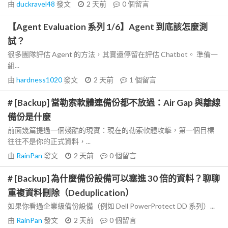
由
duckravel48
發文
2 天前
0
個留言
【Agent Evaluation 系列 1/6】Agent 到底該怎麼測
試？
很多團隊評估 Agent 的方法，其實還停留在評估 Chatbot。 準備一
組...
由
hardness1020
發文
2 天前
1
個留言
# [Backup] 當勒索軟體連備份都不放過：Air Gap 與離線
備份是什麼
前面幾篇提過一個殘酷的現實：現在的勒索軟體攻擊，第一個目標
往往不是你的正式資料，...
由
RainPan
發文
2 天前
0
個留言
# [Backup] 為什麼備份設備可以塞進 30 倍的資料？聊聊
重複資料刪除（Deduplication）
如果你看過企業級備份設備（例如 Dell PowerProtect DD 系列）...
由
RainPan
發文
2 天前
0
個留言