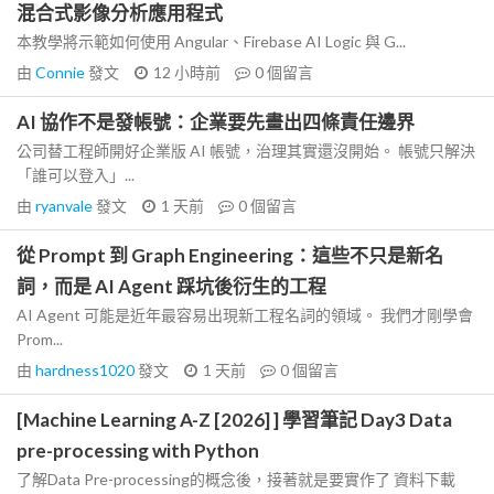
混合式影像分析應用程式
本教學將示範如何使用 Angular、Firebase AI Logic 與 G...
由
Connie
發文
12 小時前
0
個留言
AI 協作不是發帳號：企業要先畫出四條責任邊界
公司替工程師開好企業版 AI 帳號，治理其實還沒開始。 帳號只解決
「誰可以登入」...
由
ryanvale
發文
1 天前
0
個留言
從 Prompt 到 Graph Engineering：這些不只是新名
詞，而是 AI Agent 踩坑後衍生的工程
AI Agent 可能是近年最容易出現新工程名詞的領域。 我們才剛學會
Prom...
由
hardness1020
發文
1 天前
0
個留言
[Machine Learning A-Z [2026] ] 學習筆記 Day3 Data
pre-processing with Python
了解Data Pre-processing的概念後，接著就是要實作了 資料下載