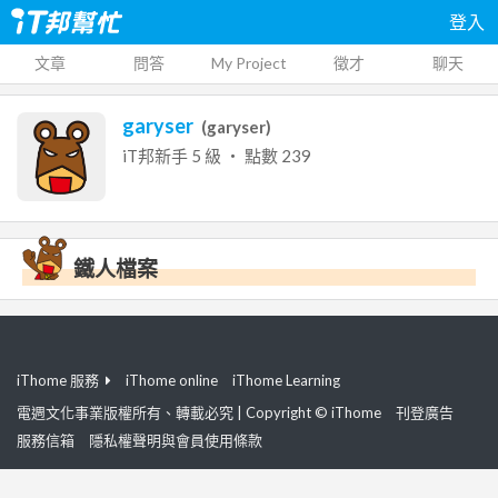
登入
文章
問答
My Project
徵才
聊天
garyser
(
garyser
)
iT邦新手
5
級 ‧ 點數
239
鐵人檔案
iThome 服務
iThome online
iThome Learning
電週文化事業版權所有、轉載必究 | Copyright © iThome
刊登廣告
服務信箱
隱私權聲明與會員使用條款