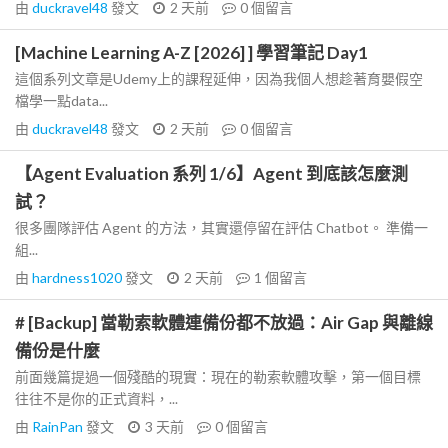
由
duckravel48
發文
2 天前
0
個留言
[Machine Learning A-Z [2026] ] 學習筆記 Day1
這個系列文章是Udemy上的課程延伸，因為我個人想趁著育嬰假空
檔學一點data...
由
duckravel48
發文
2 天前
0
個留言
【Agent Evaluation 系列 1/6】Agent 到底該怎麼測
試？
很多團隊評估 Agent 的方法，其實還停留在評估 Chatbot。 準備一
組...
由
hardness1020
發文
2 天前
1
個留言
# [Backup] 當勒索軟體連備份都不放過：Air Gap 與離線
備份是什麼
前面幾篇提過一個殘酷的現實：現在的勒索軟體攻擊，第一個目標
往往不是你的正式資料，...
由
RainPan
發文
3 天前
0
個留言