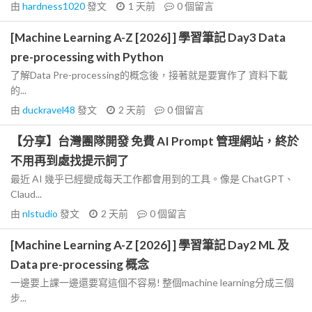
由
hardness1020
發文
1 天前
0
個留言
[Machine Learning A-Z [2026] ] 學習筆記 Day3 Data
pre-processing with Python
了解Data Pre-processing的概念後，接著就是要實作了 資料下載
的...
由
duckravel48
發文
2 天前
0
個留言
【分享】台灣團隊開發 免費 AI Prompt 管理網站，終於
不用再到處找提示詞了
最近 AI 幾乎已經變成每天工作都會用到的工具。像是 ChatGPT、
Claud...
由
nlstudio
發文
2 天前
0
個留言
[Machine Learning A-Z [2026] ] 學習筆記 Day2 ML 及
Data pre-processing 概念
一邊要上課一邊還要寫這個不容易! 整個machine learning分成三個
步...