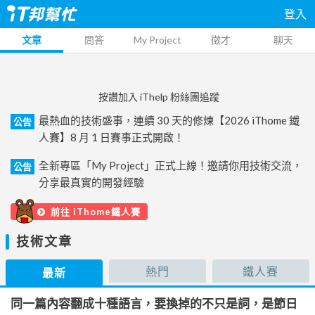
登入
文章
問答
My Project
徵才
聊天
按讚加入 iThelp 粉絲團追蹤
最熱血的技術盛事，連續 30 天的修煉【2026 iThome 鐵
公告
人賽】8 月 1 日賽事正式開啟！
全新專區「My Project」正式上線！邀請你用技術交流，
公告
分享最真實的開發經驗
前往 iThome鐵人賽
技術文章
熱門
鐵人賽
最新
同一篇內容翻成十種語言，要換掉的不只是詞，是節日