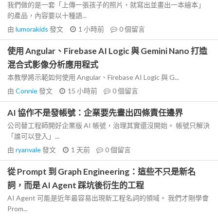
我們做的是一套「上傳一張孩子的照片，就寫出並畫出一本繪本」
的產品，內容要以十種語...
由
lumorakids
發文
1 小時前
0
個留言
使用 Angular、Firebase AI Logic 與 Gemini Nano 打造
混合式影像分析應用程式
本教學將示範如何使用 Angular、Firebase AI Logic 與 G...
由
Connie
發文
15 小時前
0
個留言
AI 協作不是發帳號：企業要先畫出四條責任邊界
公司替工程師開好企業版 AI 帳號，治理其實還沒開始。 帳號只解決
「誰可以登入」...
由
ryanvale
發文
1 天前
0
個留言
從 Prompt 到 Graph Engineering：這些不只是新名
詞，而是 AI Agent 踩坑後衍生的工程
AI Agent 可能是近年最容易出現新工程名詞的領域。 我們才剛學會
Prom...