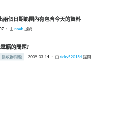
找出兩個日期範圍內有包含今天的資料
07
‧ 由
noah
提問
我電腦的問題?
播放器問題
2009-03-14
‧ 由
ricky520184
提問