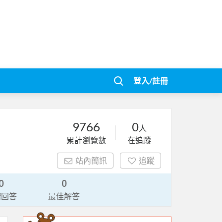
登入/註冊
9766
0
人
累計瀏覽數
在追蹤
站內簡訊
追蹤
0
0
請回答
最佳解答