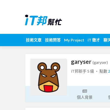
技術文章
技術問答
My Project
iT 徵才
聊
garyser
(garyser)
iT邦新手 5 級 ‧ 點數
個人背景