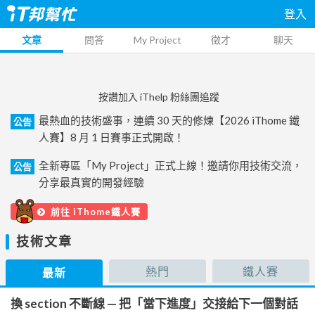
登入
文章
問答
My Project
徵才
聊天
按讚加入 iThelp 粉絲團追蹤
最熱血的技術盛事，連續 30 天的修煉【2026 iThome 鐵
公告
人賽】8 月 1 日賽事正式開啟！
全新專區「My Project」正式上線！邀請你用技術交流，
公告
分享最真實的開發經驗
前往 iThome鐵人賽
技術文章
熱門
鐵人賽
最新
換 section 不斷線 — 把「當下進度」交接給下一個對話