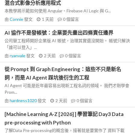
混合式影像分析應用程式
本教學將示範如何使用 Angular、Firebase AI Logic 與 G...
由
Connie
發文
1 天前
0
個留言
AI 協作不是發帳號：企業要先畫出四條責任邊界
公司替工程師開好企業版 AI 帳號，治理其實還沒開始。 帳號只解決
「誰可以登入」...
由
ryanvale
發文
2 天前
0
個留言
從 Prompt 到 Graph Engineering：這些不只是新名
詞，而是 AI Agent 踩坑後衍生的工程
AI Agent 可能是近年最容易出現新工程名詞的領域。 我們才剛學會
Prom...
由
hardness1020
發文
2 天前
0
個留言
[Machine Learning A-Z [2026] ] 學習筆記 Day3 Data
pre-processing with Python
了解Data Pre-processing的概念後，接著就是要實作了 資料下載