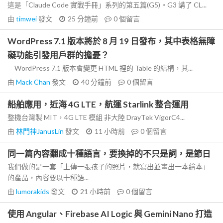
這是「Claude Code 實戰手冊」系列的第五篇(G5)。G3 講了 CL...
由
timwei
發文
25 分鐘前
0
個留言
WordPress 7.1 版本將於 8 月 19 日發布，其中表格無障
礙功能引發用戶群的擔憂？
WordPress 7.1 版本會變更 HTML 裡的 Table 的結構，其...
由
Mack Chan
發文
40 分鐘前
0
個留言
船舶應用，近海 4G LTE，航運 Starlink 整合運用
整機台灣製 MIT，4G LTE 模組 非大陸 DrayTek VigorC4...
由
林門神JanusLin
發文
11 小時前
0
個留言
同一篇內容翻成十種語言，要換掉的不只是詞，是節日
我們做的是一套「上傳一張孩子的照片，就寫出並畫出一本繪本」
的產品，內容要以十種語...
由
lumorakids
發文
21 小時前
0
個留言
使用 Angular、Firebase AI Logic 與 Gemini Nano 打造