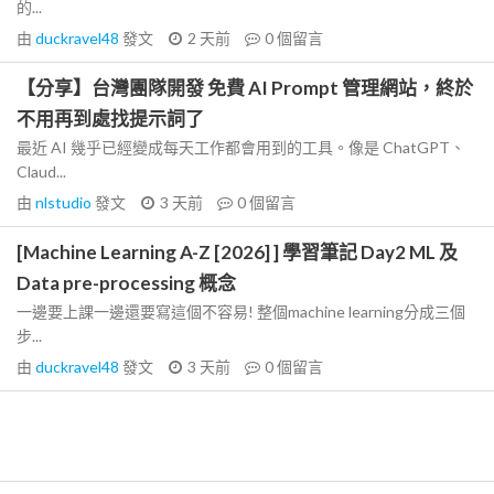
的...
由
duckravel48
發文
2 天前
0
個留言
【分享】台灣團隊開發 免費 AI Prompt 管理網站，終於
不用再到處找提示詞了
最近 AI 幾乎已經變成每天工作都會用到的工具。像是 ChatGPT、
Claud...
由
nlstudio
發文
3 天前
0
個留言
[Machine Learning A-Z [2026] ] 學習筆記 Day2 ML 及
Data pre-processing 概念
一邊要上課一邊還要寫這個不容易! 整個machine learning分成三個
步...
由
duckravel48
發文
3 天前
0
個留言