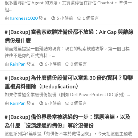
很多團隊評估 Agent 的方法，其實還停留在評估 Chatbot。 準備一
組...
由
hardness1020
發文
5 小時前
1
個留言
# [Backup] 當勒索軟體連備份都不放過：Air Gap 與離線
備份是什麼
前面幾篇提過一個殘酷的現實：現在的勒索軟體攻擊，第一個目標
往往不是你的正式資料，...
由
RainPan
發文
6 小時前
0
個留言
# [Backup] 為什麼備份設備可以塞進 30 倍的資料？聊聊
重複資料刪除（Deduplication）
如果你看過企業級備份設備（例如 Dell PowerProtect DD 系列）...
由
RainPan
發文
6 小時前
0
個留言
# [Backup] 備份界最常被跳過的一步：還原演練，以及
為什麼「沒演練過的備份」等於沒備份
這個系列第4篇聊過「有備份不等於救得回來」，今天把這個主題收