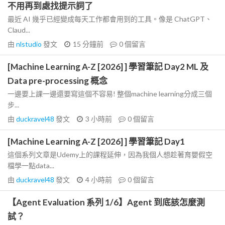
不用再到處找提示詞了
最近 AI 幾乎已經變成每天工作都會用到的工具。像是 ChatGPT、
Claud...
由
nlstudio
發文
15 分鐘前
0
個留言
[Machine Learning A-Z [2026] ] 學習筆記 Day2 ML 及
Data pre-processing 概念
一邊要上課一邊還要寫這個不容易! 整個machine learning分成三個
步...
由
duckravel48
發文
3 小時前
0
個留言
[Machine Learning A-Z [2026] ] 學習筆記 Day1
這個系列文章是Udemy上的課程延伸，因為我個人想趁著育嬰假空
檔學一點data...
由
duckravel48
發文
4 小時前
0
個留言
【Agent Evaluation 系列 1/6】Agent 到底該怎麼測
試？