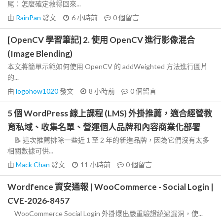
尾：怎麼確定救得回來...
由
RainPan
發文
6 小時前
0
個留言
[OpenCV 學習筆記] 2. 使用 OpenCV 進行影像混合
(Image Blending)
本文將簡單示範如何使用 OpenCV 的 addWeighted 方法進行圖片
的...
由
logohow1020
發文
8 小時前
0
個留言
5 個 WordPress 線上課程 (LMS) 外掛推薦，適合經營教
育私域、收集名單、營運個人品牌和內容商業化部署
📝 這次推薦排除一些近 1 至 2 年的新進品牌，因為它們沒有太多
相關數據可供...
由
Mack Chan
發文
11 小時前
0
個留言
Wordfence 資安通報 | WooCommerce - Social Login |
CVE-2026-8457
WooCommerce Social Login 外掛爆出嚴重驗證繞過漏洞，使...