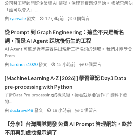
公司替工程師開好企業版 AI 帳號，治理其實還沒開始。 帳號只解決
「誰可以登入」...
由
ryanvale
發文
12 小時前
0
個留言
從 Prompt 到 Graph Engineering：這些不只是新名
詞，而是 AI Agent 踩坑後衍生的工程
AI Agent 可能是近年最容易出現新工程名詞的領域。 我們才剛學會
Prom...
由
hardness1020
發文
15 小時前
0
個留言
[Machine Learning A-Z [2026] ] 學習筆記 Day3 Data
pre-processing with Python
了解Data Pre-processing的概念後，接著就是要實作了 資料下載
的...
由
duckravel48
發文
18 小時前
0
個留言
【分享】台灣團隊開發 免費 AI Prompt 管理網站，終於
不用再到處找提示詞了