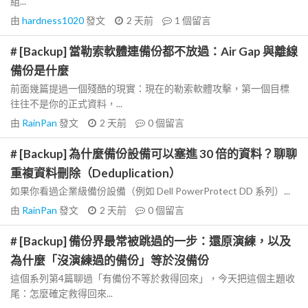
組...
由
hardness1020
發文
2 天前
1
個留言
# [Backup] 當勒索軟體連備份都不放過：Air Gap 與離線
備份是什麼
前面幾篇提過一個殘酷的現實：現在的勒索軟體攻擊，第一個目標
往往不是你的正式資料，...
由
RainPan
發文
2 天前
0
個留言
# [Backup] 為什麼備份設備可以塞進 30 倍的資料？聊聊
重複資料刪除（Deduplication）
如果你看過企業級備份設備（例如 Dell PowerProtect DD 系列）...
由
RainPan
發文
2 天前
0
個留言
# [Backup] 備份界最常被跳過的一步：還原演練，以及
為什麼「沒演練過的備份」等於沒備份
這個系列第4篇聊過「有備份不等於救得回來」，今天把這個主題收
尾：怎麼確定救得回來...