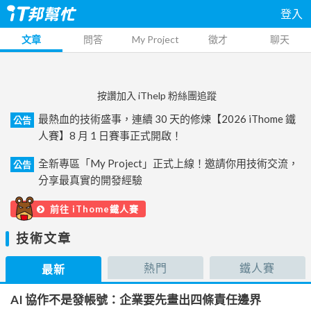
登入
文章
問答
My Project
徵才
聊天
按讚加入 iThelp 粉絲團追蹤
最熱血的技術盛事，連續 30 天的修煉【2026 iThome 鐵
公告
人賽】8 月 1 日賽事正式開啟！
全新專區「My Project」正式上線！邀請你用技術交流，
公告
分享最真實的開發經驗
前往 iThome鐵人賽
技術文章
熱門
鐵人賽
最新
AI 協作不是發帳號：企業要先畫出四條責任邊界