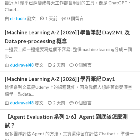
最近 AI 幾乎已經變成每天工作都會用到的工具。像是 ChatGPT、
Claud...
由
nlstudio
發文
1 天前
0
個留言
[Machine Learning A-Z [2026] ] 學習筆記 Day2 ML 及
Data pre-processing 概念
一邊要上課一邊還要寫這個不容易! 整個machine learning分成三個
步...
由
duckravel48
發文
2 天前
0
個留言
[Machine Learning A-Z [2026] ] 學習筆記 Day1
這個系列文章是Udemy上的課程延伸，因為我個人想趁著育嬰假空
檔學一點data...
由
duckravel48
發文
2 天前
0
個留言
【Agent Evaluation 系列 1/6】Agent 到底該怎麼測
試？
很多團隊評估 Agent 的方法，其實還停留在評估 Chatbot。 準備一