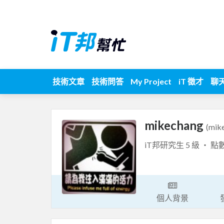
技術文章
技術問答
My Project
iT 徵才
聊
mikechang
(mik
iT邦研究生 5 級 ‧ 點
個人背景