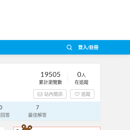
登入/註冊
19505
0
人
累計瀏覽數
在追蹤
站內簡訊
追蹤
0
7
請回答
最佳解答