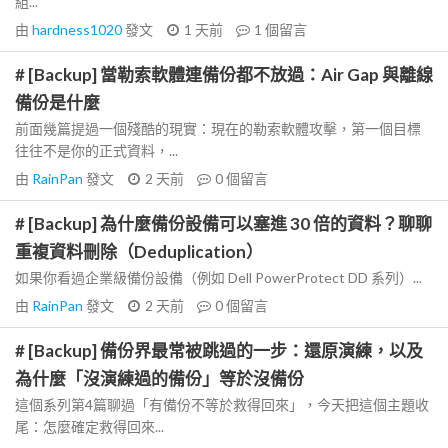
組...
由
hardness1020
發文
1 天前
1
個留言
# [Backup] 當勒索軟體連備份都不放過：Air Gap 與離線
備份是什麼
前面幾篇提過一個殘酷的現實：現在的勒索軟體攻擊，第一個目標
往往不是你的正式資料，...
由
RainPan
發文
2 天前
0
個留言
# [Backup] 為什麼備份設備可以塞進 30 倍的資料？聊聊
重複資料刪除（Deduplication）
如果你看過企業級備份設備（例如 Dell PowerProtect DD 系列）...
由
RainPan
發文
2 天前
0
個留言
# [Backup] 備份界最常被跳過的一步：還原演練，以及
為什麼「沒演練過的備份」等於沒備份
這個系列第4篇聊過「有備份不等於救得回來」，今天把這個主題收
尾：怎麼確定救得回來...