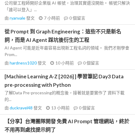
公司替工程師開好企業版 AI 帳號，治理其實還沒開始。 帳號只解決
「誰可以登入」...
由
ryanvale
發文
7 小時前
0
個留言
從 Prompt 到 Graph Engineering：這些不只是新名
詞，而是 AI Agent 踩坑後衍生的工程
AI Agent 可能是近年最容易出現新工程名詞的領域。 我們才剛學會
Prom...
由
hardness1020
發文
10 小時前
0
個留言
[Machine Learning A-Z [2026] ] 學習筆記 Day3 Data
pre-processing with Python
了解Data Pre-processing的概念後，接著就是要實作了 資料下載
的...
由
duckravel48
發文
13 小時前
0
個留言
【分享】台灣團隊開發 免費 AI Prompt 管理網站，終於
不用再到處找提示詞了