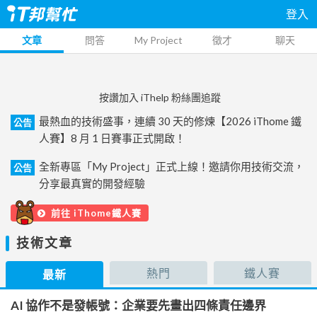
登入
文章
問答
My Project
徵才
聊天
按讚加入 iThelp 粉絲團追蹤
最熱血的技術盛事，連續 30 天的修煉【2026 iThome 鐵
公告
人賽】8 月 1 日賽事正式開啟！
全新專區「My Project」正式上線！邀請你用技術交流，
公告
分享最真實的開發經驗
前往 iThome鐵人賽
技術文章
熱門
鐵人賽
最新
AI 協作不是發帳號：企業要先畫出四條責任邊界