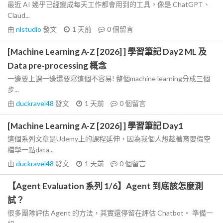
最近 AI 幾乎已經變成每天工作都會用到的工具。像是 ChatGPT、
Claud...
由
nlstudio
發文
1 天前
0
個留言
[Machine Learning A-Z [2026] ] 學習筆記 Day2 ML 及
Data pre-processing 概念
一邊要上課一邊還要寫這個不容易! 整個machine learning分成三個
步...
由
duckravel48
發文
1 天前
0
個留言
[Machine Learning A-Z [2026] ] 學習筆記 Day1
這個系列文章是Udemy上的課程延伸，因為我個人想趁著育嬰假空
檔學一點data...
由
duckravel48
發文
1 天前
0
個留言
【Agent Evaluation 系列 1/6】Agent 到底該怎麼測
試？
很多團隊評估 Agent 的方法，其實還停留在評估 Chatbot。 準備一