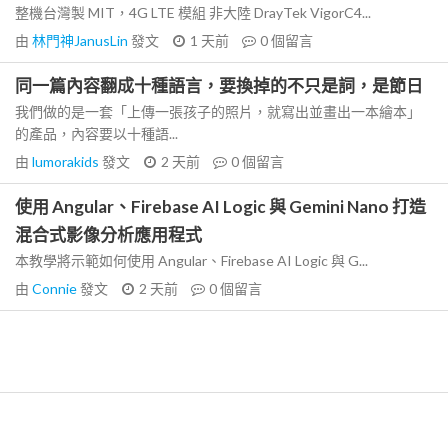
整機台灣製 MIT，4G LTE 模組 非大陸 DrayTek VigorC4...
由
林門神JanusLin
發文
1 天前
0
個留言
同一篇內容翻成十種語言，要換掉的不只是詞，是節日
我們做的是一套「上傳一張孩子的照片，就寫出並畫出一本繪本」
的產品，內容要以十種語...
由
lumorakids
發文
2 天前
0
個留言
使用 Angular、Firebase AI Logic 與 Gemini Nano 打造
混合式影像分析應用程式
本教學將示範如何使用 Angular、Firebase AI Logic 與 G...
由
Connie
發文
2 天前
0
個留言