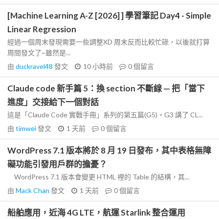
[Machine Learning A-Z [2026] ] 學習筆記 Day4 - Simple
Linear Regression
經過一個周末發現需要一些調整XD 周末反而比較忙碌，以後就打算
周間發文了~雖然是...
由
duckravel48
發文
10 小時前
0
個留言
Claude code 新手篇 5：換 section 不斷線 — 把「當下
進度」交接給下一個對話
這是「Claude Code 實戰手冊」系列的第五篇(G5)。G3 講了 CL...
由
timwei
發文
1 天前
0
個留言
WordPress 7.1 版本將於 8 月 19 日發布，其中表格無障
礙功能引發用戶群的擔憂？
WordPress 7.1 版本會變更 HTML 裡的 Table 的結構，其...
由
Mack Chan
發文
1 天前
0
個留言
船舶應用，近海 4G LTE，航運 Starlink 整合運用