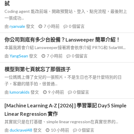
試
Coding agent 能改前端、開啟預覽站、登入、點完流程，最後附上
一張成功...
由
ryanvale
發文
7 小時前
0
個留言
你公司到底有多少台設備？Lansweeper 簡單介紹！
本篇我將會介紹 Lansweeper接著將會依序介紹 PRTG和 SolarWi...
由
YangSean
發文
7 小時前
0
個留言
模型到第七頁就忘了那個孩子
一位媽媽上傳了女兒的一張照片。不是生日也不是什麼特別的日
子，客廳的隨手拍，很普通...
由
lumorakids
發文
9 小時前
0
個留言
[Machine Learning A-Z [2026] ] 學習筆記 Day5 Simple
Linear Regression 實作
其實就只是在打基礎、simple linear regression在真實世界的...
由
duckravel48
發文
10 小時前
0
個留言