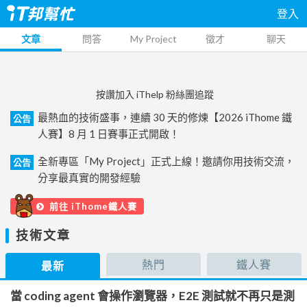
登入
文章
問答
My Project
徵才
聊天
按讚加入 iThelp 粉絲團追蹤
最熱血的技術盛事，連續 30 天的修煉【2026 iThome 鐵
公告
人賽】8 月 1 日賽事正式開啟！
全新專區「My Project」正式上線！邀請你用技術交流，
公告
分享最真實的開發經驗
前往 iThome鐵人賽
技術文章
熱門
鐵人賽
最新
當 coding agent 會操作瀏覽器，E2E 測試就不再只是測