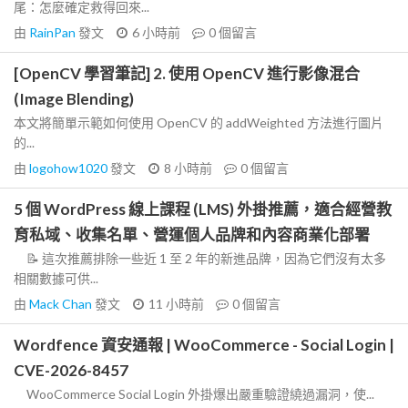
尾：怎麼確定救得回來...
由
RainPan
發文
6 小時前
0
個留言
[OpenCV 學習筆記] 2. 使用 OpenCV 進行影像混合
(Image Blending)
本文將簡單示範如何使用 OpenCV 的 addWeighted 方法進行圖片
的...
由
logohow1020
發文
8 小時前
0
個留言
5 個 WordPress 線上課程 (LMS) 外掛推薦，適合經營教
育私域、收集名單、營運個人品牌和內容商業化部署
📝 這次推薦排除一些近 1 至 2 年的新進品牌，因為它們沒有太多
相關數據可供...
由
Mack Chan
發文
11 小時前
0
個留言
Wordfence 資安通報 | WooCommerce - Social Login |
CVE-2026-8457
WooCommerce Social Login 外掛爆出嚴重驗證繞過漏洞，使...