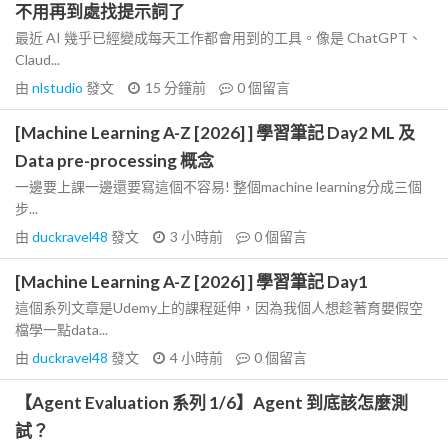
不用再到處找提示詞了
最近 AI 幾乎已經變成每天工作都會用到的工具。像是 ChatGPT、
Claud...
由
nlstudio
發文
15 分鐘前
0
個留言
[Machine Learning A-Z [2026] ] 學習筆記 Day2 ML 及
Data pre-processing 概念
一邊要上課一邊還要寫這個不容易! 整個machine learning分成三個
步...
由
duckravel48
發文
3 小時前
0
個留言
[Machine Learning A-Z [2026] ] 學習筆記 Day1
這個系列文章是Udemy上的課程延伸，因為我個人想趁著育嬰假空
檔學一點data...
由
duckravel48
發文
4 小時前
0
個留言
【Agent Evaluation 系列 1/6】Agent 到底該怎麼測
試？