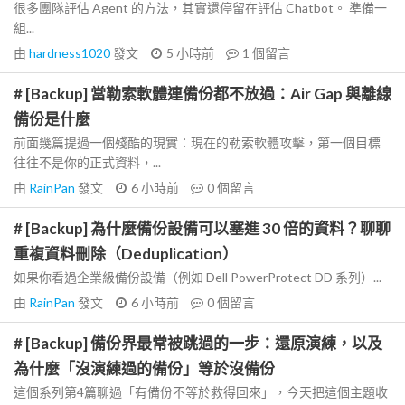
很多團隊評估 Agent 的方法，其實還停留在評估 Chatbot。 準備一
組...
由
hardness1020
發文
5 小時前
1
個留言
# [Backup] 當勒索軟體連備份都不放過：Air Gap 與離線
備份是什麼
前面幾篇提過一個殘酷的現實：現在的勒索軟體攻擊，第一個目標
往往不是你的正式資料，...
由
RainPan
發文
6 小時前
0
個留言
# [Backup] 為什麼備份設備可以塞進 30 倍的資料？聊聊
重複資料刪除（Deduplication）
如果你看過企業級備份設備（例如 Dell PowerProtect DD 系列）...
由
RainPan
發文
6 小時前
0
個留言
# [Backup] 備份界最常被跳過的一步：還原演練，以及
為什麼「沒演練過的備份」等於沒備份
這個系列第4篇聊過「有備份不等於救得回來」，今天把這個主題收