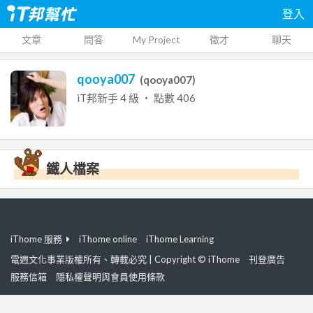
登入
文章
問答
My Project
徵才
聊天
qooya007
(
qooya007
)
iT邦新手
4
級 ‧ 點數
406
鐵人檔案
iThome 服務
iThome online
iThome Learning
電週文化事業版權所有、轉載必究 | Copyright © iThome
刊登廣告
服務信箱
隱私權聲明與會員使用條款