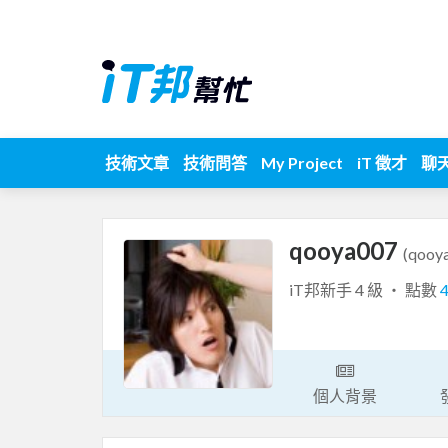
技術文章
技術問答
My Project
iT 徵才
聊
qooya007
(qooy
iT邦新手 4 級 ‧ 點數
個人背景