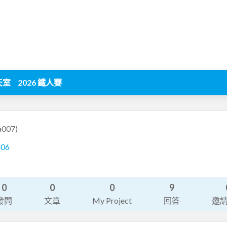
天室
2026 鐵人賽
a007)
406
0
0
0
9
發問
文章
My Project
回答
邀