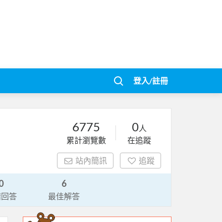
登入/註冊
6775
0
人
累計瀏覽數
在追蹤
站內簡訊
追蹤
0
6
請回答
最佳解答