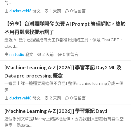
的...
由
duckravel48
發文
1 天前
0
個留言
【分享】台灣團隊開發 免費 AI Prompt 管理網站，終於
不用再到處找提示詞了
最近 AI 幾乎已經變成每天工作都會用到的工具。像是 ChatGPT、
Claud...
由
nlstudio
發文
2 天前
0
個留言
[Machine Learning A-Z [2026] ] 學習筆記 Day2 ML 及
Data pre-processing 概念
一邊要上課一邊還要寫這個不容易! 整個machine learning分成三個
步...
由
duckravel48
發文
2 天前
0
個留言
[Machine Learning A-Z [2026] ] 學習筆記 Day1
這個系列文章是Udemy上的課程延伸，因為我個人想趁著育嬰假空
檔學一點data...