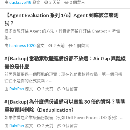
由
duckravel48
發文
2 天前
0
個留言
【Agent Evaluation 系列 1/6】Agent 到底該怎麼測
試？
很多團隊評估 Agent 的方法，其實還停留在評估 Chatbot。 準備一
組...
由
hardness1020
發文
2 天前
1
個留言
# [Backup] 當勒索軟體連備份都不放過：Air Gap 與離線
備份是什麼
前面幾篇提過一個殘酷的現實：現在的勒索軟體攻擊，第一個目標
往往不是你的正式資料，...
由
RainPan
發文
2 天前
0
個留言
# [Backup] 為什麼備份設備可以塞進 30 倍的資料？聊聊
重複資料刪除（Deduplication）
如果你看過企業級備份設備（例如 Dell PowerProtect DD 系列）...
由
RainPan
發文
2 天前
0
個留言