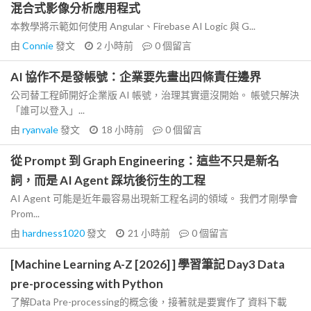
混合式影像分析應用程式
本教學將示範如何使用 Angular、Firebase AI Logic 與 G...
由
Connie
發文
2 小時前
0
個留言
AI 協作不是發帳號：企業要先畫出四條責任邊界
公司替工程師開好企業版 AI 帳號，治理其實還沒開始。 帳號只解決
「誰可以登入」...
由
ryanvale
發文
18 小時前
0
個留言
從 Prompt 到 Graph Engineering：這些不只是新名
詞，而是 AI Agent 踩坑後衍生的工程
AI Agent 可能是近年最容易出現新工程名詞的領域。 我們才剛學會
Prom...
由
hardness1020
發文
21 小時前
0
個留言
[Machine Learning A-Z [2026] ] 學習筆記 Day3 Data
pre-processing with Python
了解Data Pre-processing的概念後，接著就是要實作了 資料下載