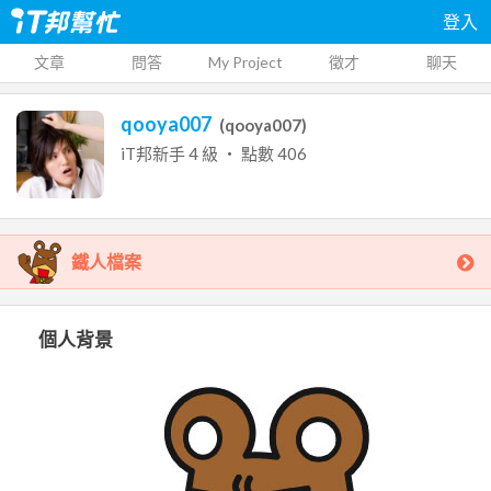
登入
文章
問答
My Project
徵才
聊天
qooya007
(
qooya007
)
iT邦新手
4
級 ‧ 點數
406
鐵人檔案
個人背景