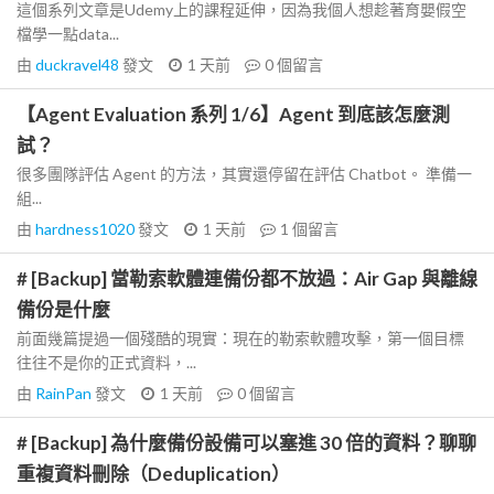
這個系列文章是Udemy上的課程延伸，因為我個人想趁著育嬰假空
檔學一點data...
由
duckravel48
發文
1 天前
0
個留言
【Agent Evaluation 系列 1/6】Agent 到底該怎麼測
試？
很多團隊評估 Agent 的方法，其實還停留在評估 Chatbot。 準備一
組...
由
hardness1020
發文
1 天前
1
個留言
# [Backup] 當勒索軟體連備份都不放過：Air Gap 與離線
備份是什麼
前面幾篇提過一個殘酷的現實：現在的勒索軟體攻擊，第一個目標
往往不是你的正式資料，...
由
RainPan
發文
1 天前
0
個留言
# [Backup] 為什麼備份設備可以塞進 30 倍的資料？聊聊
重複資料刪除（Deduplication）