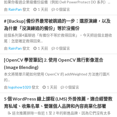
如果你看過企業級備份設備（例如 Dell PowerProtect DD 系列）...
由
RainPan
發文
1 天前
0
個留言
# [Backup] 備份界最常被跳過的一步：還原演練，以及
為什麼「沒演練過的備份」等於沒備份
這個系列第4篇聊過「有備份不等於救得回來」，今天把這個主題收
尾：怎麼確定救得回來...
由
RainPan
發文
1 天前
0
個留言
[OpenCV 學習筆記] 2. 使用 OpenCV 進行影像混合
(Image Blending)
本文將簡單示範如何使用 OpenCV 的 addWeighted 方法進行圖片
的...
由
logohow1020
發文
1 天前
0
個留言
5 個 WordPress 線上課程 (LMS) 外掛推薦，適合經營教
育私域、收集名單、營運個人品牌和內容商業化部署
📝 這次推薦排除一些近 1 至 2 年的新進品牌，因為它們沒有太多