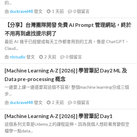
的...
由
duckravel48
發文
1 天前
0
個留言
【分享】台灣團隊開發 免費 AI Prompt 管理網站，終於
不用再到處找提示詞了
最近 AI 幾乎已經變成每天工作都會用到的工具。像是 ChatGPT、
Claud...
由
nlstudio
發文
2 天前
0
個留言
[Machine Learning A-Z [2026] ] 學習筆記 Day2 ML 及
Data pre-processing 概念
一邊要上課一邊還要寫這個不容易! 整個machine learning分成三個
步...
由
duckravel48
發文
2 天前
0
個留言
[Machine Learning A-Z [2026] ] 學習筆記 Day1
這個系列文章是Udemy上的課程延伸，因為我個人想趁著育嬰假空
檔學一點data...