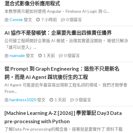
混合式影像分析應用程式
本教學將示範如何使用 Angular、Firebase AI Logic 與 G...
由
Connie
發文
7 小時前
0
個留言
AI 協作不是發帳號：企業要先畫出四條責任邊界
公司替工程師開好企業版 AI 帳號，治理其實還沒開始。 帳號只解決
「誰可以登入」...
由
ryanvale
發文
1 天前
0
個留言
從 Prompt 到 Graph Engineering：這些不只是新名
詞，而是 AI Agent 踩坑後衍生的工程
AI Agent 可能是近年最容易出現新工程名詞的領域。 我們才剛學會
Prom...
由
hardness1020
發文
1 天前
0
個留言
[Machine Learning A-Z [2026] ] 學習筆記 Day3 Data
pre-processing with Python
了解Data Pre-processing的概念後，接著就是要實作了 資料下載