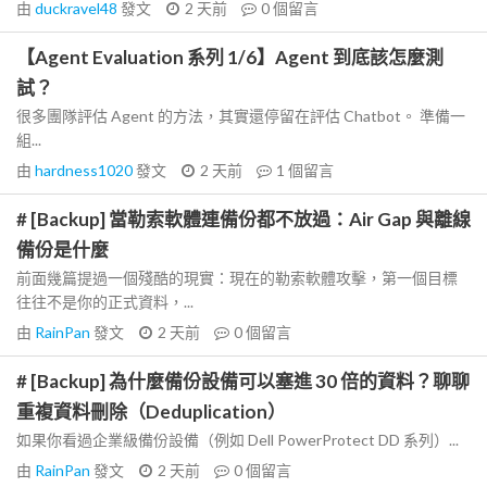
由
duckravel48
發文
2 天前
0
個留言
【Agent Evaluation 系列 1/6】Agent 到底該怎麼測
試？
很多團隊評估 Agent 的方法，其實還停留在評估 Chatbot。 準備一
組...
由
hardness1020
發文
2 天前
1
個留言
# [Backup] 當勒索軟體連備份都不放過：Air Gap 與離線
備份是什麼
前面幾篇提過一個殘酷的現實：現在的勒索軟體攻擊，第一個目標
往往不是你的正式資料，...
由
RainPan
發文
2 天前
0
個留言
# [Backup] 為什麼備份設備可以塞進 30 倍的資料？聊聊
重複資料刪除（Deduplication）
如果你看過企業級備份設備（例如 Dell PowerProtect DD 系列）...
由
RainPan
發文
2 天前
0
個留言