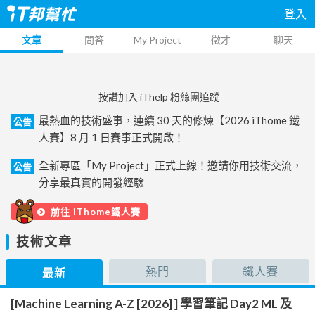
登入
文章
問答
My Project
徵才
聊天
按讚加入 iThelp 粉絲團追蹤
最熱血的技術盛事，連續 30 天的修煉【2026 iThome 鐵
公告
人賽】8 月 1 日賽事正式開啟！
全新專區「My Project」正式上線！邀請你用技術交流，
公告
分享最真實的開發經驗
前往 iThome鐵人賽
技術文章
熱門
鐵人賽
最新
[Machine Learning A-Z [2026] ] 學習筆記 Day2 ML 及