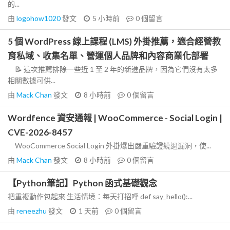
的...
由
logohow1020
發文
5 小時前
0
個留言
5 個 WordPress 線上課程 (LMS) 外掛推薦，適合經營教
育私域、收集名單、營運個人品牌和內容商業化部署
📝 這次推薦排除一些近 1 至 2 年的新進品牌，因為它們沒有太多
相關數據可供...
由
Mack Chan
發文
8 小時前
0
個留言
Wordfence 資安通報 | WooCommerce - Social Login |
CVE-2026-8457
WooCommerce Social Login 外掛爆出嚴重驗證繞過漏洞，使...
由
Mack Chan
發文
8 小時前
0
個留言
【Python筆記】Python 函式基礎觀念
把重複動作包起來 生活情境：每天打招呼 def say_hello():...
由
reneezhu
發文
1 天前
0
個留言