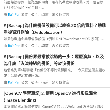
前面幾篇提過一個殘酷的現實：現在的勒索軟體攻擊，第一個目標
往往不是你的正式資料，...
由
RainPan
發文
4 小時前
0
個留言
# [Backup] 為什麼備份設備可以塞進 30 倍的資料？聊聊
重複資料刪除（Deduplication）
如果你看過企業級備份設備（例如 Dell PowerProtect DD 系列）...
由
RainPan
發文
4 小時前
0
個留言
# [Backup] 備份界最常被跳過的一步：還原演練，以及
為什麼「沒演練過的備份」等於沒備份
這個系列第4篇聊過「有備份不等於救得回來」，今天把這個主題收
尾：怎麼確定救得回來...
由
RainPan
發文
4 小時前
0
個留言
[OpenCV 學習筆記] 2. 使用 OpenCV 進行影像混合
(Image Blending)
本文將簡單示範如何使用 OpenCV 的 addWeighted 方法進行圖片