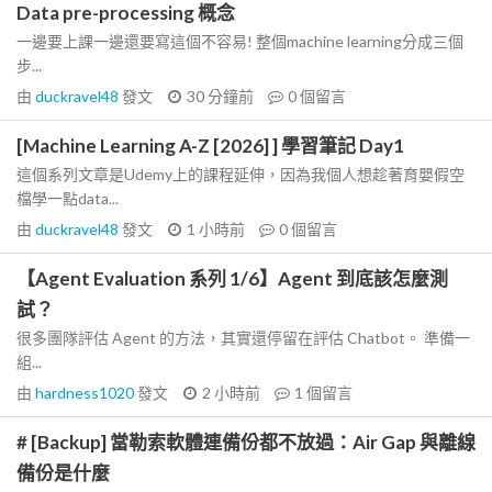
Data pre-processing 概念
一邊要上課一邊還要寫這個不容易! 整個machine learning分成三個
步...
由
duckravel48
發文
30 分鐘前
0
個留言
[Machine Learning A-Z [2026] ] 學習筆記 Day1
這個系列文章是Udemy上的課程延伸，因為我個人想趁著育嬰假空
檔學一點data...
由
duckravel48
發文
1 小時前
0
個留言
【Agent Evaluation 系列 1/6】Agent 到底該怎麼測
試？
很多團隊評估 Agent 的方法，其實還停留在評估 Chatbot。 準備一
組...
由
hardness1020
發文
2 小時前
1
個留言
# [Backup] 當勒索軟體連備份都不放過：Air Gap 與離線
備份是什麼