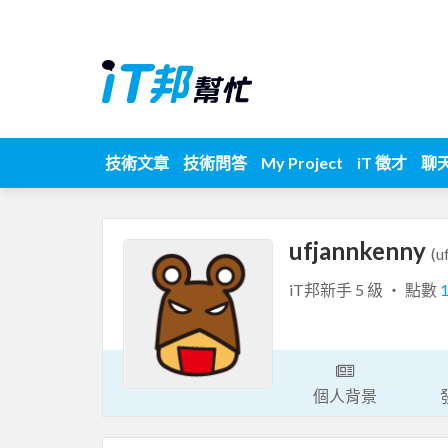
技術文章
技術問答
My Project
iT 徵才
聊
ufjannkenny
(u
iT邦新手 5 級 ‧ 點數
個人背景