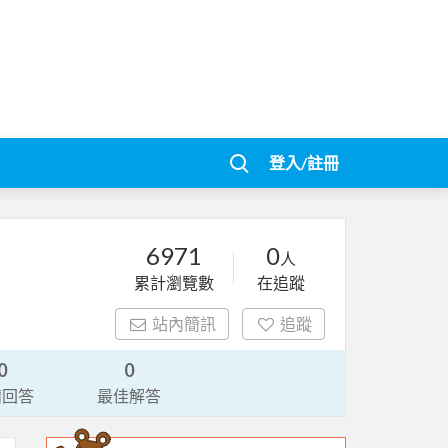
登入/註冊
6971
0
人
累計瀏覽數
在追蹤
站內簡訊
追蹤
0
0
請回答
最佳解答