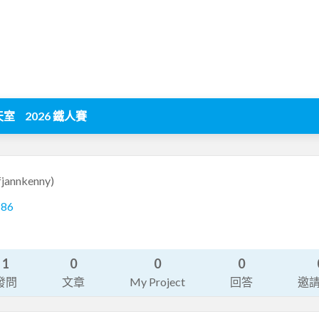
天室
2026 鐵人賽
fjannkenny)
186
1
0
0
0
發問
文章
My Project
回答
邀