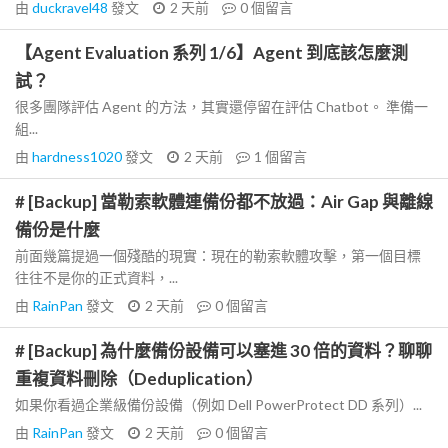
由
duckravel48
發文
2 天前
0
個留言
【Agent Evaluation 系列 1/6】Agent 到底該怎麼測
試？
很多團隊評估 Agent 的方法，其實還停留在評估 Chatbot。 準備一
組...
由
hardness1020
發文
2 天前
1
個留言
# [Backup] 當勒索軟體連備份都不放過：Air Gap 與離線
備份是什麼
前面幾篇提過一個殘酷的現實：現在的勒索軟體攻擊，第一個目標
往往不是你的正式資料，...
由
RainPan
發文
2 天前
0
個留言
# [Backup] 為什麼備份設備可以塞進 30 倍的資料？聊聊
重複資料刪除（Deduplication）
如果你看過企業級備份設備（例如 Dell PowerProtect DD 系列）...
由
RainPan
發文
2 天前
0
個留言