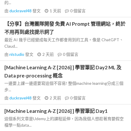
的...
由
duckravel48
發文
1 天前
0
個留言
【分享】台灣團隊開發 免費 AI Prompt 管理網站，終於
不用再到處找提示詞了
最近 AI 幾乎已經變成每天工作都會用到的工具。像是 ChatGPT、
Claud...
由
nlstudio
發文
2 天前
0
個留言
[Machine Learning A-Z [2026] ] 學習筆記 Day2 ML 及
Data pre-processing 概念
一邊要上課一邊還要寫這個不容易! 整個machine learning分成三個
步...
由
duckravel48
發文
2 天前
0
個留言
[Machine Learning A-Z [2026] ] 學習筆記 Day1
這個系列文章是Udemy上的課程延伸，因為我個人想趁著育嬰假空
檔學一點data...